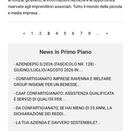
le notizie, gli eventi, le informazioni tecniche e le opportunità
riservate agli imprenditori associati. Tutto il mondo della piccola
e media impresa...
<
1
2
3
4
5
6
7
8
...
>
News in Primo Piano
- AZIENDEPIÙ 3/2026 (FASCICOLO NR. 128) -
GIUGNO/LUGLIO/AGOSTO 2026 IN ...
- CONFARTIGIANATO IMPRESE RAVENNA E WELFARE
GROUP INSIEME PER UN BENESSE...
- CAAF CONFARTIGIANATO: ASSISTENZA QUALIFICATA
E SERVIZI DI QUALITÀ PER...
- DA CONFARTIGIANATO, SE HAI MENO DI 25 ANNI, LA
DICHIARAZIONE DEI REDDI...
- LA TUA AZIENDA E' DAVVERO SOSTENIBILE?...