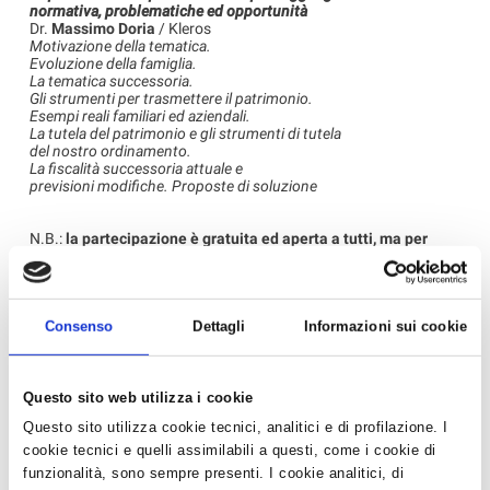
normativa, problematiche ed opportunità
Dr.
Massimo Doria
/ Kleros
Motivazione della tematica.
Evoluzione della famiglia.
La tematica successoria.
Gli strumenti per trasmettere il patrimonio.
Esempi reali familiari ed aziendali.
La tutela del patrimonio e gli strumenti di tutela
del nostro ordinamento.
La fiscalità successoria attuale e
previsioni modifiche. Proposte di soluzione
N.B.:
la partecipazione è gratuita ed aperta a tutti, ma per
motivi organizzative è necessario registrarsi
inviando la
scheda di adesione (allegata qui sotto in formato PDF) entro
e non oltre mercoledì 30 settembre.
Consenso
Dettagli
Informazioni sui cookie
Allegati
Questo sito web utilizza i cookie
1ottobre2015pieghevole-2021_06_01_10_55.pdf
Questo sito utilizza cookie tecnici, analitici e di profilazione. I
‹ Torna all'elenco
cookie tecnici e quelli assimilabili a questi, come i cookie di
funzionalità, sono sempre presenti. I cookie analitici, di