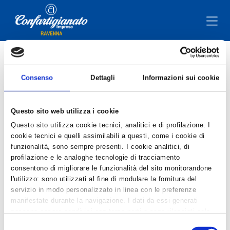
Documento - Varie
Consenso
Dettagli
Informazioni sui cookie
lunedì 31 mar 2003
| A cura dell'Ufficio Stampa
TARIFFARIO CASA 2002/2003
Questo sito web utilizza i cookie
In PDF la Guida Tariffaria alle opere e alle prestazioni delle
Questo sito utilizza cookie tecnici, analitici e di profilazione. I
categorie artigiane di Ravenna
cookie tecnici e quelli assimilabili a questi, come i cookie di
funzionalità, sono sempre presenti. I cookie analitici, di
profilazione e le analoghe tecnologie di tracciamento
Allegati
consentono di migliorare le funzionalità del sito monitorandone
l'utilizzo: sono utilizzati al fine di modulare la fornitura del
TariffarioCasa2002-2003-2021_06_11_15_07.pdf
servizio in modo personalizzato in linea con le preferenze
manifestate durante la navigazione. I dati da essi generati
possono essere condivisi con terze parti e sono rilasciati solo
previo consenso. Per acconsentire all'utilizzo di tutti questi
Selezione