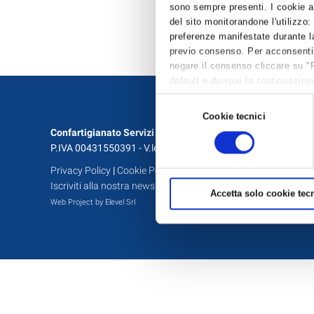
sono sempre presenti. I cookie an
del sito monitorandone l'utilizzo:
preferenze manifestate durante la
previo consenso. Per acconsentire 
negare il consenso cliccare su "
default e dunque la continuazione
per avere maggiori informazioni,
Selezione
Cookie tecnici
del
Confartigianato Servizi S.C.
consenso
P.IVA 00431550391 - V.le Berlinguer, 8 - 48124 Ravenna
Privacy Policy
|
Cookie Policy
|
Modifica Consenso Cookie
|
As
Iscriviti alla nostra newsletter
Accetta solo cookie tecn
Web Project by Elevel Srl