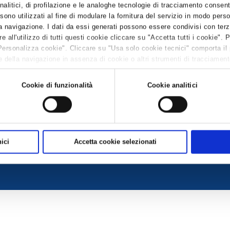
alitici, di profilazione e le analoghe tecnologie di tracciamento consent
 sono utilizzati al fine di modulare la fornitura del servizio in modo pers
 navigazione. I dati da essi generati possono essere condivisi con terze
all'utilizzo di tutti questi cookie cliccare su "Accetta tutti i cookie". 
Personalizza cookie". Cliccare su "Usa solo cookie tecnici" comporta il
 della navigazione in assenza di cookie o altri strumenti di tracciamento 
 leggere la
Cookie policy.
Cookie di funzionalità
Cookie analitici
sociazione trasparente
|
Whistleblowing
ici
Accetta cookie selezionati