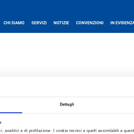
CHI SIAMO
SERVIZI
NOTIZIE
CONVENZIONI
IN EVIDENZ
ancario alle aziende associate a Confartigianato. valide per il mese di 
Dettagli
e
08.pdf
, analitici e di profilazione. I cookie tecnici e quelli assimilabili a ques