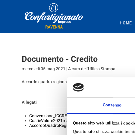
HOME
Documento - Credito
mercoledì 05 mag 2021
| A cura dell'Ufficio Stampa
Accordo quadro regionale: condizioni praticate dal sistema b
Allegati
Consenso
Convenzione_ICCREA-2021_06_11_15_08.pdf
CostieValute2021maggio-2021_06_11_15_08.pdf
Questo sito web utilizza i cooki
AccordoQuadroRegionale2021maggio-2021_06_11_15_
Questo sito utilizza cookie tecnici