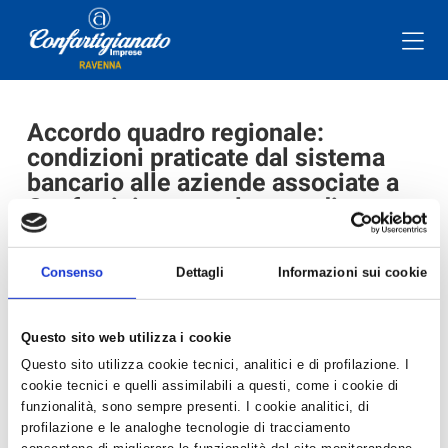
Accordo quadro regionale:
condizioni praticate dal sistema
bancario alle aziende associate a
Confartigianato nel mese di
giugno 2026
martedì 09 giu 2026
| A cura dell'Ufficio Stampa
Consenso
Dettagli
Informazioni sui cookie
Accordo quadro regionale: condizioni praticate dal sistema
bancario alle aziende associate a Confartigianato della
Questo sito web utilizza i cookie
provincia di Ravenna e valide per il mese di
GIUGNO
Questo sito utilizza cookie tecnici, analitici e di profilazione. I
2026
(allegati in formato PDF).
cookie tecnici e quelli assimilabili a questi, come i cookie di
funzionalità, sono sempre presenti. I cookie analitici, di
profilazione e le analoghe tecnologie di tracciamento
Per informazioni, e imprese associate possono contattare gli