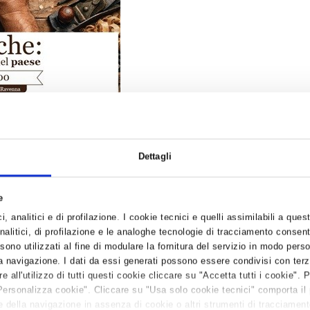
to da Confartigianato Imprese Ravenna con il patrocinio della Camera
Dettagli
AESE
e
, analitici e di profilazione. I cookie tecnici e quelli assimilabili a ques
na
alitici, di profilazione e le analoghe tecnologie di tracciamento consent
 sono utilizzati al fine di modulare la fornitura del servizio in modo pers
 navigazione. I dati da essi generati possono essere condivisi con terze
all'utilizzo di tutti questi cookie cliccare su "Accetta tutti i cookie". 
 Ravenna
Personalizza cookie". Cliccare su "Usa solo cookie tecnici" comporta il
 della navigazione in assenza di cookie o altri strumenti di tracciamento 