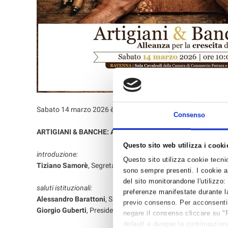
Sabato 14 marzo 2026 è in programma un convegno organizza
Consenso
ARTIGIANI & BANCHE: ALLEANZA PER LA CRESCITA DEL P
Questo sito web utilizza i cooki
introduzione:
Questo sito utilizza cookie tecnici
Tiziano Samorè
, Segretario Confartigianato Imprese Raven
sono sempre presenti. I cookie an
del sito monitorandone l'utilizzo:
saluti istituzionali:
preferenze manifestate durante la
Alessandro Barattoni
, Sindaco di Ravenna
previo consenso. Per acconsentire 
Giorgio Guberti
, Presidente Camera di Commercio Ferrara e
negare il consenso cliccare su "
default e dunque la continuazione