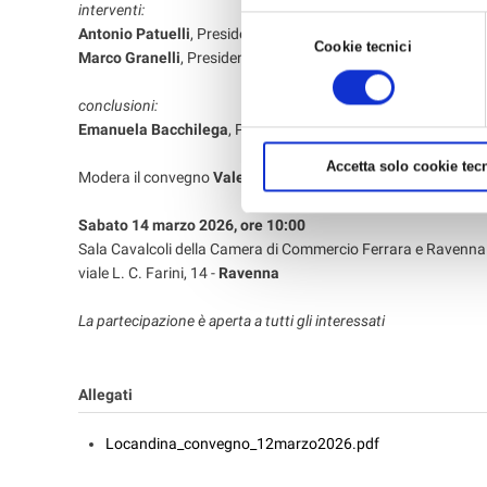
interventi:
per avere maggiori informazioni,
Selezione
Antonio Patuelli
, Presidente ABI
Cookie tecnici
del
Marco Granelli
, Presidente Nazionale Confartigianato Impre
consenso
conclusioni:
Emanuela Bacchilega
, Presidente Confartigianato Imprese
Accetta solo cookie tecn
Modera il convegno
Valerio Baroncini
, Vice Direttore de Il Re
Sabato 14 marzo 2026, ore 10:00
Sala Cavalcoli della Camera di Commercio Ferrara e Ravenna
viale L. C. Farini, 14 -
Ravenna
La partecipazione è aperta a tutti gli interessati
Allegati
Locandina_convegno_12marzo2026.pdf