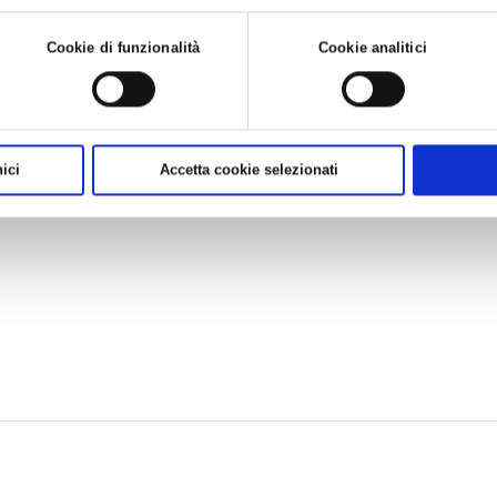
 leggere la
Cookie policy.
Cookie di funzionalità
Cookie analitici
se
 Ravenna
ici
Accetta cookie selezionati
sto del Carlino