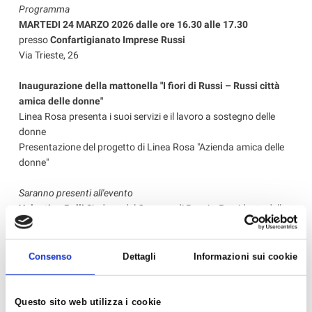
Programma
MARTEDI 24 MARZO 2026 dalle ore 16.30 alle 17.30
presso
Confartigianato Imprese Russi
Via Trieste, 26
Inaugurazione della mattonella "I fiori di Russi – Russi città
amica delle donne"
Linea Rosa presenta i suoi servizi e il lavoro a sostegno delle
donne
Presentazione del progetto di Linea Rosa "Azienda amica delle
donne"
Saranno presenti all'evento
Valentina Palli
Sindaca del Comune di Russi e Presidente della
Provincia
Alessandra Bagnara
Presidente di Linea Rosa
Emanuela Bacchilega
Presidente Provinciale Confartigianato
Consenso
Dettagli
Informazioni sui cookie
Imprese Ravenna
Chiara Roncuzzi
Presidente Confartigianato Donne Impresa
Ravenna
Questo sito web utilizza i cookie