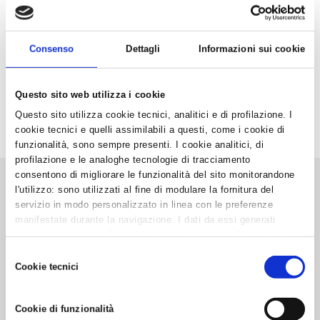
www.otticadicesare.it
Condizioni riservate agli associati:
• lenti da vista per occhiali: sconto 20%
Consenso
Dettagli
Informazioni sui cookie
• montature da vista e da sole firmate (escluse le montature
artigianali di propria produzione): sconto 20%
Questo sito web utilizza i cookie
‹ Torna all'elenco
Questo sito utilizza cookie tecnici, analitici e di profilazione. I
cookie tecnici e quelli assimilabili a questi, come i cookie di
funzionalità, sono sempre presenti. I cookie analitici, di
profilazione e le analoghe tecnologie di tracciamento
consentono di migliorare le funzionalità del sito monitorandone
l'utilizzo: sono utilizzati al fine di modulare la fornitura del
servizio in modo personalizzato in linea con le preferenze
COMPILA IL MODULO PER CONTATTARCI
manifestate durante la navigazione. I dati da essi generati
Un nostro operatore ti contatterà nel più breve tempo possibile
possono essere condivisi con terze parti e sono rilasciati solo
previo consenso. Per acconsentire all'utilizzo di tutti questi
Selezione
*
Nome e Cognome
cookie cliccare su "Accetta tutti i cookie". Per differenziare le
Cookie tecnici
del
preferenze e negare il consenso cliccare su "Personalizza
consenso
cookie". Cliccare su "Usa solo cookie tecnici" comporta il
Cookie di funzionalità
permanere delle impostazioni di default e dunque la
*
Email