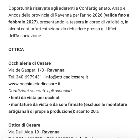
Opportunità riservate agli aderenti a Confartigianato, Anap e
Ancos della provincia di Ravenna per l'anno 2026
(valide fino a
febbraio 2027)
, presentando la tessera in corso di validità o, in
alcuni casi, un'attestazione da richiedere presso gli Uffici
dell'Associazione.
OTTICA
Occhialeria di Cesare
Via de Gasperi 1/3 -
Ravenna
Tel. 340.6979431 -
info@otticadicesare.it
www.occhialeriadicesare.it
Condizioni riservate agli associati:
• lenti da vista per occhiali
• montature da vista e da sole firmate (escluse le montature
artigianali di propria produzione): sconto 20%
Ottica di Cesare
Via Dell’ Aida 19 -
Ravenna
Tel. 0544.460778 – 331.1217252 -
info@otticadicesare.it