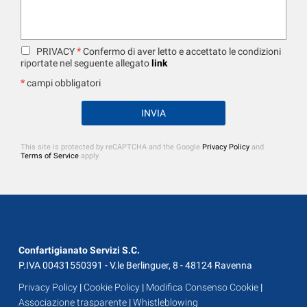
*
PRIVACY
Confermo di aver letto e accettato le condizioni
riportate nel seguente allegato
link
*
campi obbligatori
This site is protected by reCAPTCHA and the Google
Privacy Policy
and
Terms of Service
apply.
Confartigianato Servizi S.C.
P.IVA 00431550391 - V.le Berlinguer, 8 - 48124 Ravenna
Privacy Policy
|
Cookie Policy
|
Modifica Consenso Cookie
|
Associazione trasparente
|
Whistleblowing