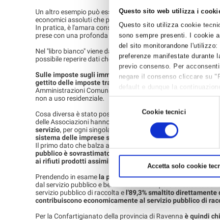
Questo sito web utilizza i cooki
Un altro esempio può essere quello di
imprese collocate nelle
economici assoluti che però raggiungono
cifre molto import
Questo sito utilizza cookie tecnici
In pratica, è l'amara constatazione che viene da Confartigian
prese con una profonda crisi economica, gli aumenti imposti so
sono sempre presenti. I cookie an
del sito monitorandone l'utilizzo:
Nel "libro bianco" viene dato molto spazio ai dati relativi alla
t
preferenze manifestate durante la
possibile reperire dati che invece non sono stati resi disponibil
previo consenso. Per acconsentire 
Sulle imposte sugli immobili
, ad esempio,
nessun Comune ha
negare il consenso cliccare su "
gettito delle imposte tra immobili ad uso civile ed immobili 
default e dunque la continuazione
Amministrazioni Comunali che hanno modificato, nel 2013 e n
per avere maggiori informazioni,
non a uso residenziale.
Selezione
Cookie tecnici
del
Cosa diversa è stato possibile fare con la
TARI
, la nuova tassa
delle Associazioni hanno dato l’opportunità di realizzare una
consenso
servizio
, per ogni singola municipalità, tra domestico e non d
sistema delle imprese smaltisce a proprie spese il 91,5 % d
Il primo dato che balza all’occhio, quindi, è che
l’utilizzo imp
pubblico è sovrastimato, cioè: le imprese pagano molto di 
ai rifiuti prodotti assimilati agli urbani.
Accetta solo cookie tecn
Prendendo in esame
la produzione dei rifiuti nella nostra pr
dal servizio pubblico e ben il 93% dal recupero effettuato dalle
servizio pubblico di raccolta e
l'89,3% smaltito direttamente 
contribuiscono economicamente al servizio pubblico di racc
Per la Confartigianato della provincia di Ravenna
è quindi ch