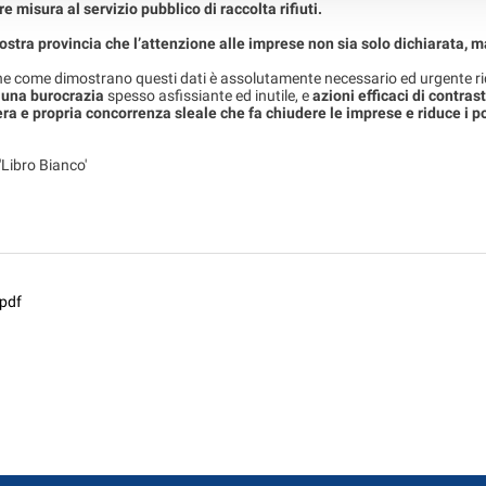
 misura al servizio pubblico di raccolta rifiuti.
ostra provincia che l’attenzione alle imprese non sia solo dichiarata, m
che come dimostrano questi dati è assolutamente necessario ed urgente r
 una burocrazia
spesso asfissiante ed inutile, e
azioni efficaci di contras
a e propria concorrenza sleale che fa chiudere le imprese e riduce i po
 'Libro Bianco'
pdf