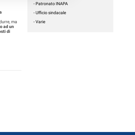
- Patronato INAPA
a
- Ufficio sindacale
idurre, ma
- Varie
to ad un
sti di