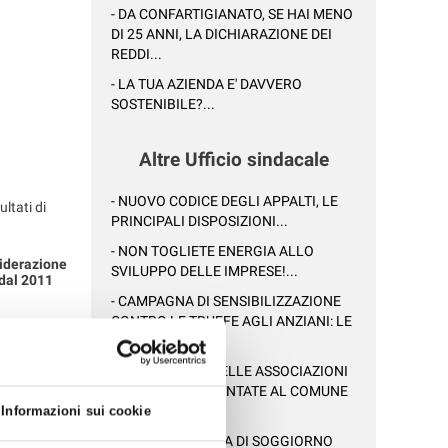
- DA CONFARTIGIANATO, SE HAI MENO
DI 25 ANNI, LA DICHIARAZIONE DEI
REDDI...
- LA TUA AZIENDA E' DAVVERO
SOSTENIBILE?...
Altre Ufficio sindacale
- NUOVO CODICE DEGLI APPALTI, LE
ltati di
PRINCIPALI DISPOSIZIONI...
- NON TOGLIETE ENERGIA ALLO
siderazione
SVILUPPO DELLE IMPRESE!...
 dal 2011
- CAMPAGNA DI SENSIBILIZZAZIONE
CONTRO LE TRUFFE AGLI ANZIANI: LE
 persona,
SENTIN...
are gli
- LE PROPOSTE DELLE ASSOCIAZIONI
ARTIGIANE PRESENTATE AL COMUNE
i in un dato
pio
DI RAVEN...
Informazioni sui cookie
oggi ha
- CERVIA: LA TASSA DI SOGGIORNO