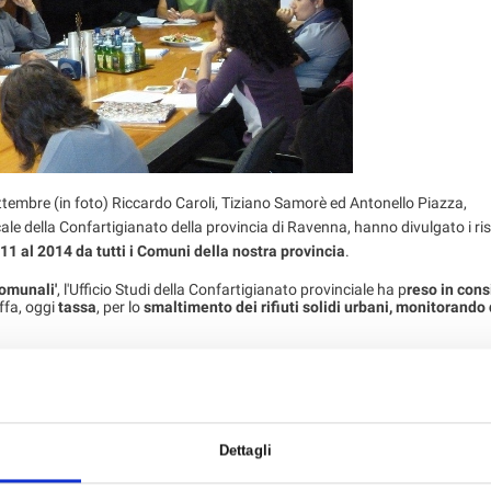
tembre (in foto) Riccardo Caroli, Tiziano Samorè ed Antonello Piazza,
e della Confartigianato della provincia di Ravenna, hanno divulgato i risu
11 al 2014 da tutti i Comuni della nostra provincia
.
comunali'
, l'Ufficio Studi della Confartigianato provinciale ha p
reso in con
iffa, oggi
tassa
, per lo
smaltimento dei rifiuti solidi urbani, monitorando
cate a 5 aziende-tipo
: capannone artigianale, bar, ristorante, servizi alla
rtati, oltre agli elementi tariffari anche altre informazioni utili per individu
014 le imprese operanti sul territorio della provincia di Ravenna.
vviamente variabili da Comune a Comune, non sono facilmente riassumibil
vince che sono comunque
in tutti i casi percentualmente importanti
. L'esem
Dettagli
poste sugli immobili e costi per il servizio di raccolta rifiuti, dal 2011 ad 