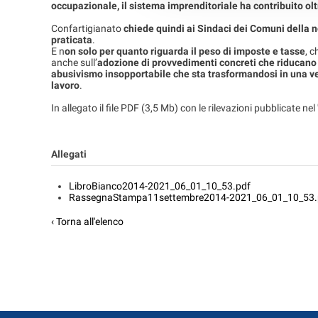
occupazionale, il sistema imprenditoriale ha contribuito oltre
Confartigianato
chiede quindi ai Sindaci dei Comuni della n
praticata
.
E n
on solo per quanto riguarda il peso di imposte e tasse
, 
anche sull’
adozione di provvedimenti concreti che riducano
abusivismo insopportabile che sta trasformandosi in una ver
lavoro
.
In allegato il file PDF (3,5 Mb) con le rilevazioni pubblicate nel
Allegati
LibroBianco2014-2021_06_01_10_53.pdf
RassegnaStampa11settembre2014-2021_06_01_10_53.
‹ Torna all'elenco