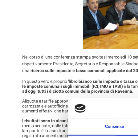
Nel corso di una conferenza stampa svoltasi mercoledì 10 set
rispettivamente Presidente, Segretario e Responsabile Sindacal
una
ricerca sulle imposte e tasse comunali applicate dal 20
In questo vero e proprio
'libro bianco sulle imposte e tasse 
le imposte comunali sugli immobili (ICI, IMU e TASI)
e la tar
ad oggi tutti i diciotto comuni della provincia di Ravenna
.
Aliquote e tariffe approvate nei vari anni, sono poi state
appli
carrozzerie e autofficine. In particolare, nella ricerca, sono ripo
aumenti effettivi che hanno sostenuto nel quadriennio 2011 - 2
I risultati sono in alcuni casi eclatanti.
Se gli
aumenti
, pur o
medio sensato, dalle tabelle riportate nel 'libro bianco' si e
Consenso
lampante è il caso di un negozio di una parrucchiera, che tra im
registrato aumenti anche superiori al 100%.