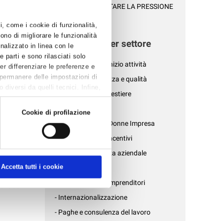
PER NON AUMENTARE LA PRESSIONE
, con valori
FISCALE S...
ti, come i cookie di funzionalità,
ere alle
ono di migliorare le funzionalità
News per settore
onalizzato in linea con le
è stato
 parti e sono rilasciati solo
- Affari generali e inizio attività
Per differenziare le preferenze e
izione del
 permanere delle impostazioni di
- Ambiente, sicurezza e qualità
e le
diversi da quelli tecnici. Infine,
immobili
- Associazioni di mestiere
- AziendePiù
Cookie di profilazione
i in possesso
costo del
- Confartigianato Donne Impresa
he
il
- Credito, bandi e incentivi
zio
- Fisco e consulenza aziendale
porzionale
Accetta tutti i cookie
- Formazione
differenziata
- Gruppo Giovani Imprenditori
iene dal
- Internazionalizzazione
- Paghe e consulenza del lavoro