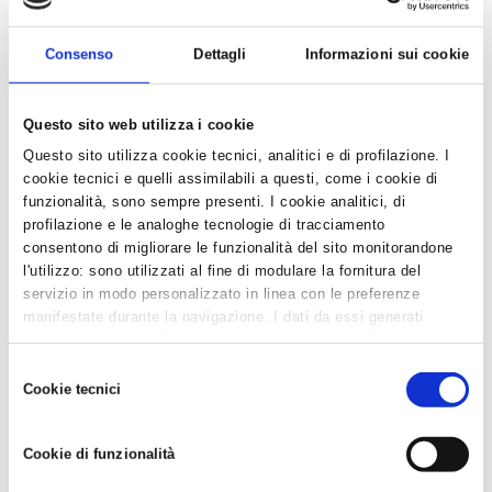
Per informazioni
Consenso
Dettagli
Informazioni sui cookie
Stefano Venturi
stefano.venturi@confartigianato.ra.it
Questo sito web utilizza i cookie
Questo sito utilizza cookie tecnici, analitici e di profilazione. I
‹ Torna all'elenco
cookie tecnici e quelli assimilabili a questi, come i cookie di
funzionalità, sono sempre presenti. I cookie analitici, di
profilazione e le analoghe tecnologie di tracciamento
News in Primo Piano
consentono di migliorare le funzionalità del sito monitorandone
l'utilizzo: sono utilizzati al fine di modulare la fornitura del
servizio in modo personalizzato in linea con le preferenze
- AZIENDEPIÙ 3/2026 (FASCICOLO NR. 128) -
GIUGNO/LUGLIO/AGOSTO 2026 IN ...
manifestate durante la navigazione. I dati da essi generati
possono essere condivisi con terze parti e sono rilasciati solo
- CONFARTIGIANATO IMPRESE RAVENNA E WELFARE
previo consenso. Per acconsentire all'utilizzo di tutti questi
Selezione
GROUP INSIEME PER UN BENESSE...
cookie cliccare su "Accetta tutti i cookie". Per differenziare le
Cookie tecnici
del
- CAAF CONFARTIGIANATO: ASSISTENZA QUALIFICATA
preferenze e negare il consenso cliccare su "Personalizza
consenso
E SERVIZI DI QUALITÀ PER...
cookie". Cliccare su "Usa solo cookie tecnici" comporta il
Cookie di funzionalità
permanere delle impostazioni di default e dunque la
- DA CONFARTIGIANATO, SE HAI MENO DI 25 ANNI, LA
continuazione della navigazione in assenza di cookie o altri
DICHIARAZIONE DEI REDDI...