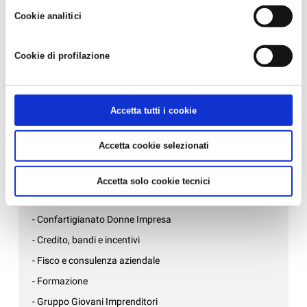
strumenti di tracciamento diversi da quelli tecnici. Infine, per
- LA TUA AZIENDA E' DAVVERO SOSTENIBILE?...
Cookie analitici
avere maggiori informazioni, leggere la
Cookie policy.
Altre Internazionalizzazione
Cookie di profilazione
Nessuna news per adesso.
News per settore
Accetta tutti i cookie
- Affari generali e inizio attività
Accetta cookie selezionati
- Ambiente, sicurezza e qualità
- Associazioni di mestiere
Accetta solo cookie tecnici
- AziendePiù
- Confartigianato Donne Impresa
- Credito, bandi e incentivi
- Fisco e consulenza aziendale
- Formazione
- Gruppo Giovani Imprenditori