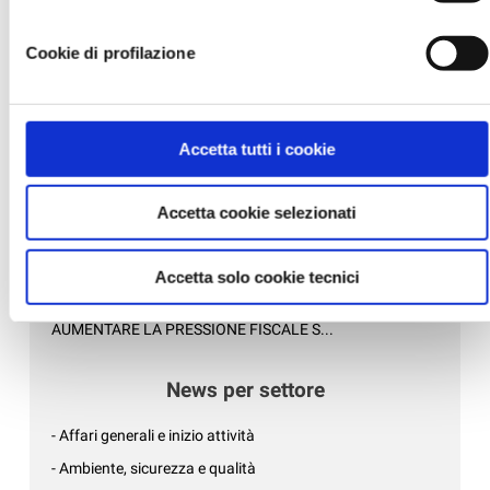
per avere maggiori informazioni, leggere la
Cookie policy.
Altre Ufficio sindacale
Cookie di profilazione
- NUOVO CODICE DEGLI APPALTI, LE PRINCIPALI
DISPOSIZIONI...
- NON TOGLIETE ENERGIA ALLO SVILUPPO DELLE
Accetta tutti i cookie
IMPRESE!...
- CAMPAGNA DI SENSIBILIZZAZIONE CONTRO LE
Accetta cookie selezionati
TRUFFE AGLI ANZIANI: LE SENTIN...
- LE PROPOSTE DELLE ASSOCIAZIONI ARTIGIANE
PRESENTATE AL COMUNE DI RAVEN...
Accetta solo cookie tecnici
- CERVIA: LA TASSA DI SOGGIORNO PER NON
AUMENTARE LA PRESSIONE FISCALE S...
News per settore
- Affari generali e inizio attività
- Ambiente, sicurezza e qualità