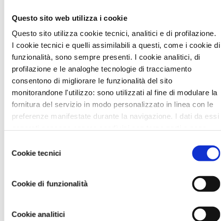
Le operazioni di registrazione e di acquisto e/o validazione devono
essere effettuate sul sito
www.cosmoprof.it
, ove sono presenti
Questo sito web utilizza i cookie
tutte le informazioni utili.
Questo sito utilizza cookie tecnici, analitici e di profilazione.
I cookie tecnici e quelli assimilabili a questi, come i cookie di
‹ Torna all'elenco
funzionalità, sono sempre presenti. I cookie analitici, di
profilazione e le analoghe tecnologie di tracciamento
consentono di migliorare le funzionalità del sito
monitorandone l'utilizzo: sono utilizzati al fine di modulare la
News in Primo Piano
fornitura del servizio in modo personalizzato in linea con le
- AZIENDEPIÙ 3/2026 (FASCICOLO NR. 128) -
preferenze manifestate durante la navigazione. I dati da essi
GIUGNO/LUGLIO/AGOSTO 2026 IN ...
generati possono essere condivisi con terze parti e sono
- CONFARTIGIANATO IMPRESE RAVENNA E WELFARE
rilasciati solo previo consenso. Per acconsentire all'utilizzo
Selezione
GROUP INSIEME PER UN BENESSE...
di tutti questi cookie cliccare su "Accetta tutti i cookie". Per
Cookie tecnici
del
differenziare le preferenze e negare il consenso cliccare su
- CAAF CONFARTIGIANATO: ASSISTENZA QUALIFICATA
consenso
E SERVIZI DI QUALITÀ PER...
"Personalizza cookie". Cliccare su "Usa solo cookie tecnici"
Cookie di funzionalità
comporta il permanere delle impostazioni di default e dunque
- DA CONFARTIGIANATO, SE HAI MENO DI 25 ANNI, LA
DICHIARAZIONE DEI REDDI...
la continuazione della navigazione in assenza di cookie o
altri strumenti di tracciamento diversi da quelli tecnici. Infine,
- LA TUA AZIENDA E' DAVVERO SOSTENIBILE?...
Cookie analitici