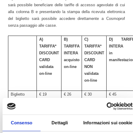
sarà possibile beneficiare delle tariffe di accesso agevolate di cui
alla colonna B e presentando la stampa della ricevuta elettronica
del biglietto sarà possibile accedere direttamente a Cosmoprof
senza passaggio alle casse.
A)
B)
C)
D) TARIF
TARIFFA*
TARIFFA
TARIFFA*
INTERA
DISCOUNT
INTERA
DISCOUNT
in
CARD
acquisto
CARD
manifestazio
validata
on-line
NON
on-line
validata
on-line
Biglietto
€ 19
€ 26
€ 30
€ 45
1 GIORNO
Biglietto
€ 29
€ 36
€ 40
€ 55
2 GIORNI
Abbonamento
€ 40
€ 48
€ 50
€ 65
Consenso
Dettagli
Informazioni sui cookie