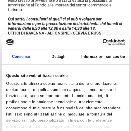
Nello stesso provvedimento è stata estesa la possibilità di
ammissione al Fondo alle imprese dei settori commercio e
turismo.
Qui sotto, i consulenti ai quali ci si può rivolgere per
informazioni o per la presentazione della richiesta: dal lunedì al
venerdi dalle 8,30 alle 12,30 e dalle 14,30 alle 18.
UFFICI DI RAVENNA - ALFONSINE - CERVIA E RUSSI
Maurizio Cottignola - 0544/516161 -
maurizio.cottignola@confartigianato.ra.it
Davide Galli - 0544/516162 - davide.galli@confartigianato.ra.it
Simona Ceccarelli - 0544/ 516160 -
simona.ceccarelli@confartigianato.ra.it
Consenso
Dettagli
Informazioni sui cookie
UFFICI DI LUGO - BAGNACAVALLO
Sabrina Conti - 0545/280629 -
sabrina.conti@confartigianato.ra.it
UFFICIO DI FAENZA
Questo sito web utilizza i cookie
Alberto Zauli - 0546/629704 -
Questo sito utilizza cookie tecnici, analitici e di profilazione. I
alberto.zauli@confartigianato.ra.it
cookie tecnici e quelli assimilabili a questi, come i cookie di
funzionalità, sono sempre presenti. I cookie analitici, di
profilazione e le analoghe tecnologie di tracciamento
Allegati
consentono di migliorare le funzionalità del sito monitorandone
l'utilizzo: sono utilizzati al fine di modulare la fornitura del
BROCHURE-2021_06_01_10_55.pdf
servizio in modo personalizzato in linea con le preferenze
manifestate durante la navigazione. I dati da essi generati
‹ Torna all'elenco