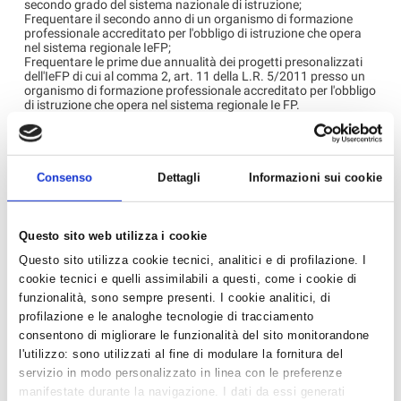
secondo grado del sistema nazionale di istruzione;
Frequentare il secondo anno di un organismo di formazione
professionale accreditato per l'obbligo di istruzione che opera
nel sistema regionale IeFP;
Frequentare le prime due annualità dei progetti presonalizzati
dell'IeFP di cui al comma 2, art. 11 della L.R. 5/2011 presso un
organismo di formazione professionale accreditato per l'obbligo
di istruzione che opera nel sistema regionale Ie FP.
Aver completato l'anno scolastico o formativo 2015-2016.
Il Nucleo familiare del richiedente dovrà possedere
l’Indicatore della Situazione Economica Equivalente (ISEE)
non superiore a euro 10.632,94
Consenso
Dettagli
Informazioni sui cookie
La domanda per la borsa di studio deve essere presentata
autocertificando il valore Isee entro il termine ultimo di venerdì 4
marzo 2016 alle ore 12.00
Questo sito web utilizza i cookie
Per ogni ulteriore informazione consultare il sito della Provincia
Questo sito utilizza cookie tecnici, analitici e di profilazione. I
QUI
cookie tecnici e quelli assimilabili a questi, come i cookie di
funzionalità, sono sempre presenti. I cookie analitici, di
profilazione e le analoghe tecnologie di tracciamento
‹ Torna all'elenco
consentono di migliorare le funzionalità del sito monitorandone
l'utilizzo: sono utilizzati al fine di modulare la fornitura del
servizio in modo personalizzato in linea con le preferenze
News in Primo Piano
manifestate durante la navigazione. I dati da essi generati