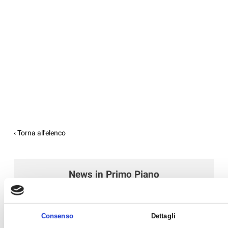
‹ Torna all'elenco
News in Primo Piano
- AZIENDEPIÙ 3/2026 (FASCICOLO NR. 128) -
GIUGNO/LUGLIO/AGOSTO 2026 IN ...
Consenso
Dettagli
- CONFARTIGIANATO IMPRESE RAVENNA E WELFARE