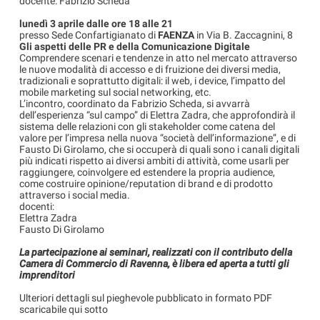
docente: Fabrizio Scheda
lunedì 3 aprile dalle ore 18 alle 21
presso Sede Confartigianato di
FAENZA
in Via B. Zaccagnini, 8
Gli aspetti delle PR e della Comunicazione Digitale
Comprendere scenari e tendenze in atto nel mercato attraverso
le nuove modalità di accesso e di fruizione dei diversi media,
tradizionali e soprattutto digitali: il web, i device, l’impatto del
mobile marketing sul social networking, etc.
L’incontro, coordinato da Fabrizio Scheda, si avvarrà
dell’esperienza “sul campo” di Elettra Zadra, che approfondirà il
sistema delle relazioni con gli stakeholder come catena del
valore per l’impresa nella nuova “società dell’informazione”, e di
Fausto Di Girolamo, che si occuperà di quali sono i canali digitali
più indicati rispetto ai diversi ambiti di attività, come usarli per
raggiungere, coinvolgere ed estendere la propria audience,
come costruire opinione/reputation di brand e di prodotto
attraverso i social media.
docenti:
Elettra Zadra
Fausto Di Girolamo
La partecipazione ai seminari, realizzati con il contributo della
Camera di Commercio di Ravenna, è libera ed aperta a tutti gli
imprenditori
Ulteriori dettagli sul pieghevole pubblicato in formato PDF
scaricabile qui sotto