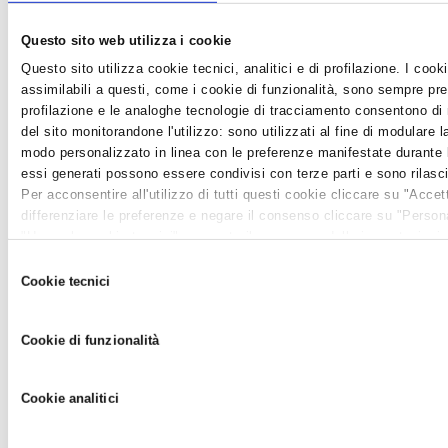
GROUP INSIEME PER UN BENESSE...
- CAAF CONFARTIGIANATO: ASSISTENZA QUALIFICATA
Questo sito web utilizza i cookie
E SERVIZI DI QUALITÀ PER...
Questo sito utilizza cookie tecnici, analitici e di profilazione. I cooki
- DA CONFARTIGIANATO, SE HAI MENO DI 25 ANNI, LA
assimilabili a questi, come i cookie di funzionalità, sono sempre prese
DICHIARAZIONE DEI REDDI...
profilazione e le analoghe tecnologie di tracciamento consentono di m
del sito monitorandone l'utilizzo: sono utilizzati al fine di modulare la
- LA TUA AZIENDA E' DAVVERO SOSTENIBILE?...
modo personalizzato in linea con le preferenze manifestate durante l
essi generati possono essere condivisi con terze parti e sono rilasc
Altre Gruppo Giovani Imprenditori
Per acconsentire all'utilizzo di tutti questi cookie cliccare su "Accett
differenziare le preferenze e negare il consenso cliccare su "Person
Nessuna news per adesso.
"Usa solo cookie tecnici" comporta il permanere delle impostazioni d
continuazione della navigazione in assenza di cookie o altri strumen
Selezione
News per settore
da quelli tecnici. Infine, per avere maggiori informazioni, leggere la
Cookie tecnici
del
consenso
- Affari generali e inizio attività
Cookie di funzionalità
- Ambiente, sicurezza e qualità
- Associazioni di mestiere
Cookie analitici
- AziendePiù
- Confartigianato Donne Impresa