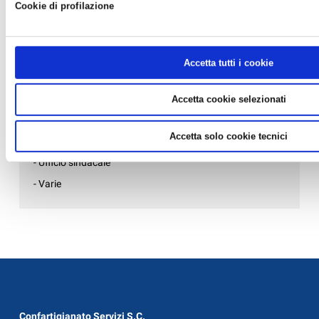
Cookie di profilazione
- Credito, bandi e incentivi
- Fisco e consulenza aziendale
- Formazione
Accetta tutti i cookie
- Gruppo Giovani Imprenditori
- Internazionalizzazione
Accetta cookie selezionati
- Paghe e consulenza del lavoro
Accetta solo cookie tecnici
- Patronato INAPA
- Ufficio sindacale
- Varie
Confartigianato Servizi S.C.