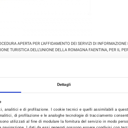
A PROCEDURA APERTA PER L'AFFIDAMENTO DEI SERVIZI DI INFORMAZIONE 
ONE TURISTICA DELL'UNIONE DELLA ROMAGNA FAENTINA, PER IL PE
Unione della Romagna Faentina
.
Dettagli
e
, analitici e di profilazione. I cookie tecnici e quelli assimilabili a ques
alitici, di profilazione e le analoghe tecnologie di tracciamento consent
 sono utilizzati al fine di modulare la fornitura del servizio in modo pers
 navigazione. I dati da essi generati possono essere condivisi con terze