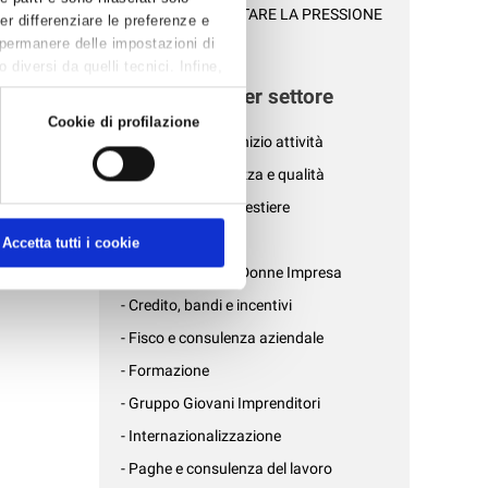
PER NON AUMENTARE LA PRESSIONE
Per differenziare le preferenze e
FISCALE S...
 permanere delle impostazioni di
diversi da quelli tecnici. Infine,
News per settore
Cookie di profilazione
- Affari generali e inizio attività
- Ambiente, sicurezza e qualità
- Associazioni di mestiere
- AziendePiù
Accetta tutti i cookie
- Confartigianato Donne Impresa
- Credito, bandi e incentivi
- Fisco e consulenza aziendale
- Formazione
- Gruppo Giovani Imprenditori
- Internazionalizzazione
- Paghe e consulenza del lavoro