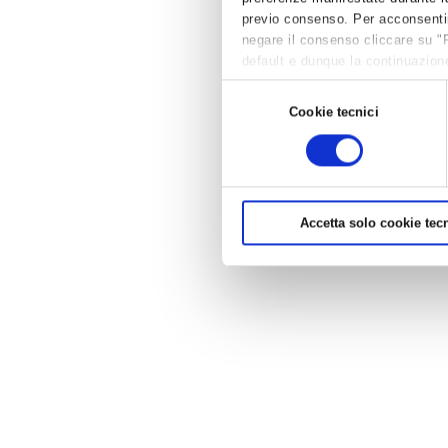
previo consenso. Per acconsentire 
negare il consenso cliccare su "
default e dunque la continuazione
per avere maggiori informazioni,
Selezione
Cookie tecnici
del
consenso
Accetta solo cookie tecn