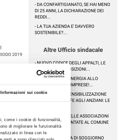
- DA CONFARTIGIANATO, SE HAI MENO
DI 25 ANNI, LA DICHIARAZIONE DEI
REDDI...
- LA TUA AZIENDA E' DAVVERO
SOSTENIBILE?...
E
Altre Ufficio sindacale
RIODO 2019
- NUOVO CODICE DEGLI APPALTI, LE
PRINCIPALI DISPOSIZIONI...
- NON TOGLIETE ENERGIA ALLO
SVILUPPO DELLE IMPRESE!...
Informazioni sui cookie
- CAMPAGNA DI SENSIBILIZZAZIONE
CONTRO LE TRUFFE AGLI ANZIANI: LE
SENTIN...
- LE PROPOSTE DELLE ASSOCIAZIONI
ti, come i cookie di funzionalità,
ARTIGIANE PRESENTATE AL COMUNE
ono di migliorare le funzionalità
DI RAVEN...
onalizzato in linea con le
- CERVIA: LA TASSA DI SOGGIORNO
 parti e sono rilasciati solo