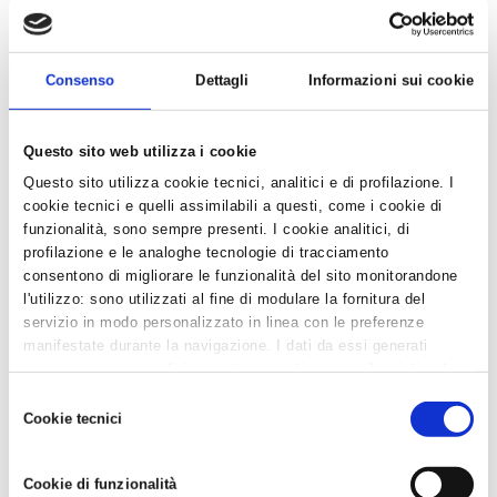
Consenso
Dettagli
Informazioni sui cookie
News in Primo Piano
- AZIENDEPIÙ 3/2026 (FASCICOLO NR. 128) -
Questo sito web utilizza i cookie
GIUGNO/LUGLIO/AGOSTO 2026 IN ...
Questo sito utilizza cookie tecnici, analitici e di profilazione. I
- CONFARTIGIANATO IMPRESE RAVENNA E WELFARE
cookie tecnici e quelli assimilabili a questi, come i cookie di
GROUP INSIEME PER UN BENESSE...
funzionalità, sono sempre presenti. I cookie analitici, di
- CAAF CONFARTIGIANATO: ASSISTENZA QUALIFICATA
profilazione e le analoghe tecnologie di tracciamento
E SERVIZI DI QUALITÀ PER...
consentono di migliorare le funzionalità del sito monitorandone
- DA CONFARTIGIANATO, SE HAI MENO DI 25 ANNI, LA
l'utilizzo: sono utilizzati al fine di modulare la fornitura del
DICHIARAZIONE DEI REDDI...
servizio in modo personalizzato in linea con le preferenze
manifestate durante la navigazione. I dati da essi generati
- LA TUA AZIENDA E' DAVVERO SOSTENIBILE?...
possono essere condivisi con terze parti e sono rilasciati solo
previo consenso. Per acconsentire all'utilizzo di tutti questi
Selezione
Altre Fisco e consulenza aziendale
cookie cliccare su "Accetta tutti i cookie". Per differenziare le
Cookie tecnici
del
preferenze e negare il consenso cliccare su "Personalizza
consenso
- IL 730 AD UN COSTO LEGGERISSIMO PER GLI UNDER
cookie". Cliccare su "Usa solo cookie tecnici" comporta il
25...
Cookie di funzionalità
permanere delle impostazioni di default e dunque la