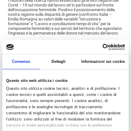
I risultati della ricerca hanno evidenziato gli effetti negativi del
Covid – 19 sul mondo del lavoro ed in particolare sul fronte
dell’occupazione femminile. Positivo il posizionamento della
nostra regione sulla disparità di genere (confronto Italia –
Emilia Romagna su valori delle variabili “Istruzione e
formazione” e “Lavoro e conciliazione tempi di vita” per la
componente femminile) e sui servizi del territorio che agevolano
l’ingresso e la permanenza delle donne nel mercato del lavoro.
Sonia Alvisi, Consigliera Regionale di Parità
, è intervenuta
portando i saluti della
Regione Emilia Romagna
e i complimenti
per la realistica “fotografia” emersa dalla ricerca sullo stato di
salute dell’imprenditoria femminile regionale. La Consigliera di
Parità ha esortato il Movimento Donne di Confartigianato nel
Consenso
Dettagli
Informazioni sui cookie
proseguire le attività e le iniziative del territorio e nel perseguire
le politiche volte a sostenere la diretta partecipazione delle
donne all'attività sindacale, economica e sociale ed in
particolare nel settore dell'artigianato.
Questo sito web utilizza i cookie
Questo sito utilizza cookie tecnici, analitici e di profilazione. I
Emanuela Bacchilega
, presidente uscente dopo due mandati,
ha ricordato con emozione le numerose iniziative realizzate
cookie tecnici e quelli assimilabili a questi, come i cookie di
negli ultimi 8 anni ed ha indicato Chiara Roncuzzi come
funzionalità, sono sempre presenti. I cookie analitici, di
candidata alla sua successione.
profilazione e le analoghe tecnologie di tracciamento
Il Movimento, costituitosi ieri, ha eletto per acclamazione
Chiara
Roncuzzi
alla guida del Movimento Donne Impresa di
consentono di migliorare le funzionalità del sito monitorandone
Confartigianato della Provincia di Ravenna e come Vice
l'utilizzo: sono utilizzati al fine di modulare la fornitura del
Presidenti
Loredana Buscaroli
e
Roberta Melandri
.
servizio in modo personalizzato in linea con le preferenze