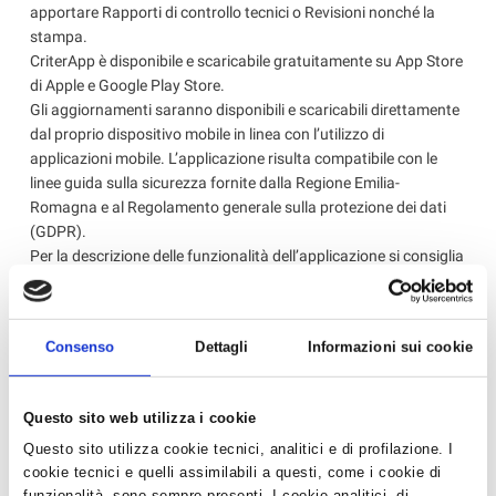
apportare Rapporti di controllo tecnici o Revisioni nonché la
stampa.
CriterApp è disponibile e scaricabile gratuitamente su App Store
di Apple e Google Play Store.
Gli aggiornamenti saranno disponibili e scaricabili direttamente
dal proprio dispositivo mobile in linea con l’utilizzo di
applicazioni mobile. L’applicazione risulta compatibile con le
linee guida sulla sicurezza fornite dalla Regione Emilia-
Romagna e al Regolamento generale sulla protezione dei dati
(GDPR).
Per la descrizione delle funzionalità dell’applicazione si consiglia
di fare riferimento al manuale appositamente predisposto
Manuale utente “Operatore/addetto”: guida all’utilizzo di
CriterApp che è possibile scaricare dalla sezione “Manuali” sulla
Consenso
Dettagli
Informazioni sui cookie
pagina web relativa al Catasto regionale degli impianti termici
sul sito della Regione Emilia-Romagna di cui si riporta il link:
https://energia.regione.emilia-romagna.it/criter/catasto-
Questo sito web utilizza i cookie
impianti
Questo sito utilizza cookie tecnici, analitici e di profilazione. I
cookie tecnici e quelli assimilabili a questi, come i cookie di
‹ Torna all'elenco
funzionalità, sono sempre presenti. I cookie analitici, di