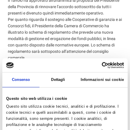
Il Tavolo ha approvato all'unanimità la proposta del Presidente
della Provincia di rinnovare l’accordo sottoscritto da tutti i
presenti e divenuto quindi immediatamente operativo.
Per quanto riguarda il sostegno alle Cooperative di garanzia e ai
Consorzi fidi, il Presidente della Camera di Commercio ha
illustrato lo schema di regolamento che prevede una nuova
modalità di gestione ed erogazione dei fondi pubblici, in linea
con quanto disposto dalle normative europee. Lo schema di
regolamento sarà sottoposto all’attenzione del consiglio
camerale.
Il sostegno ai Consorzi fidi e alle Cooperative di garanzia è
basilare in questo momento così difficile per la nostra
economia. In effetti, l’accesso al credito è sempre più
Consenso
Dettagli
Informazioni sui cookie
difficoltoso per le piccole e medie imprese che sovente non
sono, da sole, nelle condizioni di ottenere i finanziamenti
necessari per la loro sopravvivenza e il loro sviluppo. La
Questo sito web utilizza i cookie
garanzia dei Consorzi fidi è essenziale, in particolare quella
Questo sito utilizza cookie tecnici, analitici e di profilazione. I
posta in essere da consorzi come UNIFIDI che sono iscritti
cookie tecnici e quelli assimilabili a questi, come i cookie di
nell’elenco previsto dall’art.107 del T.U.B. e rappresentano
funzionalità, sono sempre presenti. I cookie analitici, di
quindi un partner affidabile per il sistema bancario in linea con
profilazione e le analoghe tecnologie di tracciamento
quanto previsto dall’accordo di BASILEA