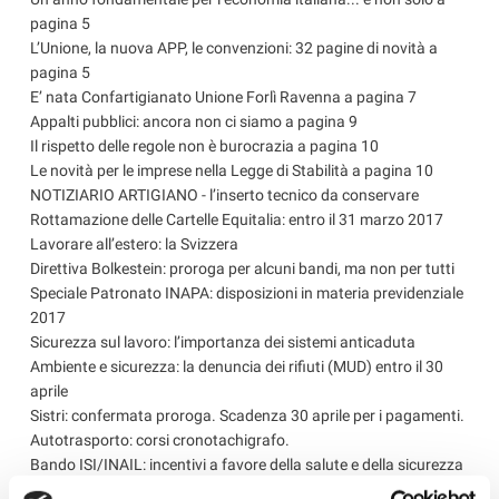
pagina 5
L’Unione, la nuova APP, le convenzioni: 32 pagine di novità a
pagina 5
E’ nata Confartigianato Unione Forlì Ravenna a pagina 7
Appalti pubblici: ancora non ci siamo a pagina 9
Il rispetto delle regole non è burocrazia a pagina 10
Le novità per le imprese nella Legge di Stabilità a pagina 10
NOTIZIARIO ARTIGIANO - l’inserto tecnico da conservare
Rottamazione delle Cartelle Equitalia: entro il 31 marzo 2017
Lavorare all’estero: la Svizzera
Direttiva Bolkestein: proroga per alcuni bandi, ma non per tutti
Speciale Patronato INAPA: disposizioni in materia previdenziale
2017
Sicurezza sul lavoro: l’importanza dei sistemi anticaduta
Ambiente e sicurezza: la denuncia dei rifiuti (MUD) entro il 30
aprile
Sistri: confermata proroga. Scadenza 30 aprile per i pagamenti.
Autotrasporto: corsi cronotachigrafo.
Bando ISI/INAIL: incentivi a favore della salute e della sicurezza
ANAP: DDL su riconoscimento e sostegno del caregiver