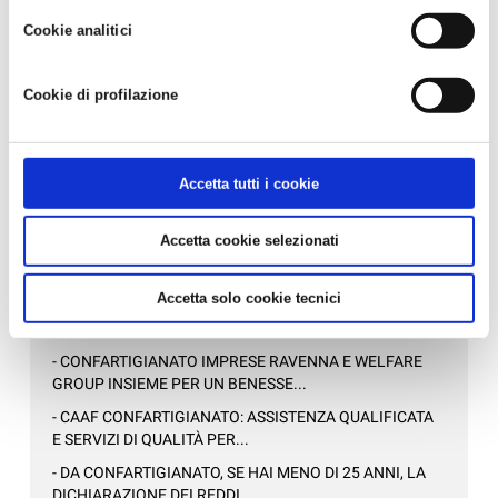
pagina 30
strumenti di tracciamento diversi da quelli tecnici. Infine, per
Cookie analitici
avere maggiori informazioni, leggere la
Cookie policy.
Allegati
Cookie di profilazione
AziendePiu73-2021_06_01_11_10.pdf
‹ Torna all'elenco
Accetta tutti i cookie
Accetta cookie selezionati
News in Primo Piano
Accetta solo cookie tecnici
- AZIENDEPIÙ 3/2026 (FASCICOLO NR. 128) -
GIUGNO/LUGLIO/AGOSTO 2026 IN ...
- CONFARTIGIANATO IMPRESE RAVENNA E WELFARE
GROUP INSIEME PER UN BENESSE...
- CAAF CONFARTIGIANATO: ASSISTENZA QUALIFICATA
E SERVIZI DI QUALITÀ PER...
- DA CONFARTIGIANATO, SE HAI MENO DI 25 ANNI, LA
DICHIARAZIONE DEI REDDI...