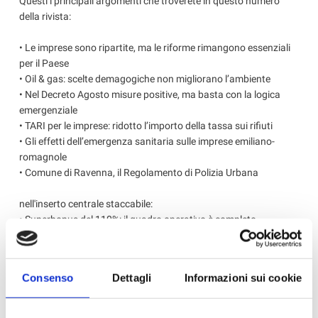
Questi i principali argomenti che troverete in questo numero
della rivista:
• Le imprese sono ripartite, ma le riforme rimangono essenziali
per il Paese
• Oil & gas: scelte demagogiche non migliorano l’ambiente
• Nel Decreto Agosto misure positive, ma basta con la logica
emergenziale
• TARI per le imprese: ridotto l’importo della tassa sui rifiuti
• Gli effetti dell’emergenza sanitaria sulle imprese emiliano-
romagnole
• Comune di Ravenna, il Regolamento di Polizia Urbana
nell'inserto centrale staccabile:
• Superbonus del 110%: il quadro operativo è completo
• Decreto Agosto: le novità su ammortizzatori sociali e
dipendenti
• Corso PES PAV PEI per operatori su veicoli elettrici ed ibridi
Consenso
Dettagli
Informazioni sui cookie
• Emergenza Covid: non abbassiamo la guardia e nemmeno la
mascherina
• Vivere l’azienda in covid 19: procedure e DPI per la sicurezza