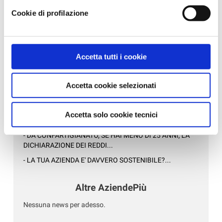
‹ Torna all'elenco
diversi da quelli tecnici. Infine, per avere maggiori
Cookie di profilazione
informazioni, leggere la
Cookie policy.
News in Primo Piano
Accetta tutti i cookie
- AZIENDEPIÙ 3/2026 (FASCICOLO NR. 128) -
GIUGNO/LUGLIO/AGOSTO 2026 IN ...
Accetta cookie selezionati
- CONFARTIGIANATO IMPRESE RAVENNA E WELFARE
GROUP INSIEME PER UN BENESSE...
- CAAF CONFARTIGIANATO: ASSISTENZA QUALIFICATA
Accetta solo cookie tecnici
E SERVIZI DI QUALITÀ PER...
- DA CONFARTIGIANATO, SE HAI MENO DI 25 ANNI, LA
DICHIARAZIONE DEI REDDI...
- LA TUA AZIENDA E' DAVVERO SOSTENIBILE?...
Altre AziendePiù
Nessuna news per adesso.