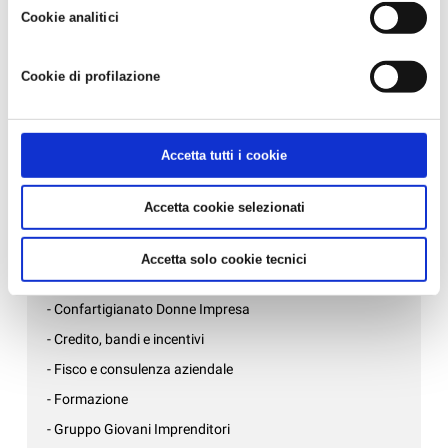
strumenti di tracciamento diversi da quelli tecnici. Infine, per
- LA TUA AZIENDA E' DAVVERO SOSTENIBILE?...
Cookie analitici
avere maggiori informazioni, leggere la
Cookie policy.
Altre Credito, bandi e incentivi
Cookie di profilazione
Nessuna news per adesso.
News per settore
Accetta tutti i cookie
- Affari generali e inizio attività
Accetta cookie selezionati
- Ambiente, sicurezza e qualità
- Associazioni di mestiere
Accetta solo cookie tecnici
- AziendePiù
- Confartigianato Donne Impresa
- Credito, bandi e incentivi
- Fisco e consulenza aziendale
- Formazione
- Gruppo Giovani Imprenditori