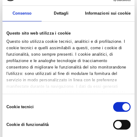
Allegati
Consenso
Dettagli
Informazioni sui cookie
HORIZON_EUROPE_scheda_descrittiva-
2021_06_28_09_49.pdf
Questo sito web utilizza i cookie
‹ Torna all'elenco
Questo sito utilizza cookie tecnici, analitici e di profilazione. I
cookie tecnici e quelli assimilabili a questi, come i cookie di
funzionalità, sono sempre presenti. I cookie analitici, di
profilazione e le analoghe tecnologie di tracciamento
News in Primo Piano
consentono di migliorare le funzionalità del sito monitorandone
l'utilizzo: sono utilizzati al fine di modulare la fornitura del
- AZIENDEPIÙ 3/2026 (FASCICOLO NR. 128) -
servizio in modo personalizzato in linea con le preferenze
GIUGNO/LUGLIO/AGOSTO 2026 IN ...
manifestate durante la navigazione. I dati da essi generati
possono essere condivisi con terze parti e sono rilasciati solo
- CONFARTIGIANATO IMPRESE RAVENNA E WELFARE
previo consenso. Per acconsentire all'utilizzo di tutti questi
GROUP INSIEME PER UN BENESSE...
Selezione
cookie cliccare su "Accetta tutti i cookie". Per differenziare le
Cookie tecnici
del
- CAAF CONFARTIGIANATO: ASSISTENZA QUALIFICATA
preferenze e negare il consenso cliccare su "Personalizza
E SERVIZI DI QUALITÀ PER...
consenso
cookie". Cliccare su "Usa solo cookie tecnici" comporta il
- DA CONFARTIGIANATO, SE HAI MENO DI 25 ANNI, LA
Cookie di funzionalità
permanere delle impostazioni di default e dunque la
DICHIARAZIONE DEI REDDI...
continuazione della navigazione in assenza di cookie o altri