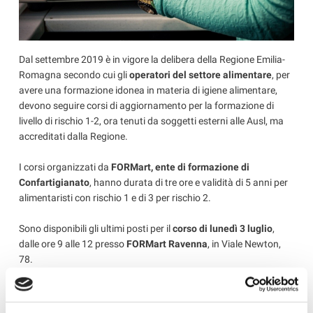
Dal settembre 2019 è in vigore la delibera della Regione Emilia-
Romagna secondo cui gli
operatori del settore alimentare
, per
avere una formazione idonea in materia di igiene alimentare,
devono seguire corsi di aggiornamento per la formazione di
livello di rischio 1-2, ora tenuti da soggetti esterni alle Ausl, ma
accreditati dalla Regione.
I corsi organizzati da
FORMart, ente di formazione di
Confartigianato
, hanno durata di tre ore e validità di 5 anni per
alimentaristi con rischio 1 e di 3 per rischio 2.
Sono disponibili gli ultimi posti per il
corso di lunedì 3 luglio
,
dalle ore 9 alle 12 presso
FORMart Ravenna
, in Viale Newton,
78.
Per informazioni è possibile contattare, presso la Sede
ravennate di FORMart: Sara Mascellani -