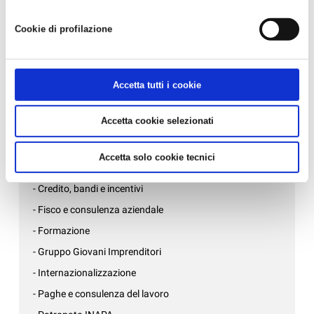
Nessuna news per adesso.
Cookie di profilazione
News per settore
- Affari generali e inizio attività
Accetta tutti i cookie
- Ambiente, sicurezza e qualità
Accetta cookie selezionati
- Associazioni di mestiere
- AziendePiù
Accetta solo cookie tecnici
- Confartigianato Donne Impresa
- Credito, bandi e incentivi
- Fisco e consulenza aziendale
- Formazione
- Gruppo Giovani Imprenditori
- Internazionalizzazione
- Paghe e consulenza del lavoro