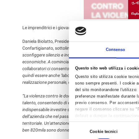
Le imprenditrici e i giovani imprenditori di Confartigianato a
Daniela Biolatto, Presidente nazionale di Donne Impresa Confa
Confartigianato, sottolineano così l’impegno comune sinteti
Consenso
sconfiggere silenzio e indifferenza con una battaglia di civiltà co
economiche. A cominciare dal mondo dell’impresa. La nostra par
Questo sito web utilizza i cooki
collaboratori ci consentono di comprendere, forse meglio che in
quindi essere anche ‘laboratorio’ di educazione al rispetto dei d
Questo sito utilizza cookie tecnici
realizzazione personale, di indipendenza economica e di eman
sono sempre presenti. I cookie an
del sito monitorandone l'utilizzo:
“La violenza contro le donne –
spiegano ancora i Presidenti Bio
preferenze manifestate durante la
talento, consentendo di esprimerlo in un’attività d’impresa e 
previo consenso. Per acconsentire 
negare il consenso cliccare su "
indispensabile investire sull’occupazione delle donne, in partico
default e dunque la continuazione
dell’azienda che nel passaggio generazionale, e promuovendo un’e
per avere maggiori informazioni,
territoriale. Un’attenzione particolare va dedicata alla formaz
Selezione
ben 820mila sono donne”.
Cookie tecnici
del