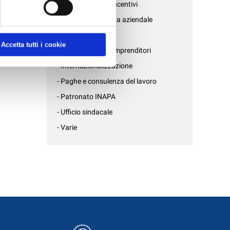
- Credito, bandi e incentivi
- Fisco e consulenza aziendale
- Formazione
Accetta tutti i cookie
- Gruppo Giovani Imprenditori
- Internazionalizzazione
- Paghe e consulenza del lavoro
- Patronato INAPA
- Ufficio sindacale
- Varie