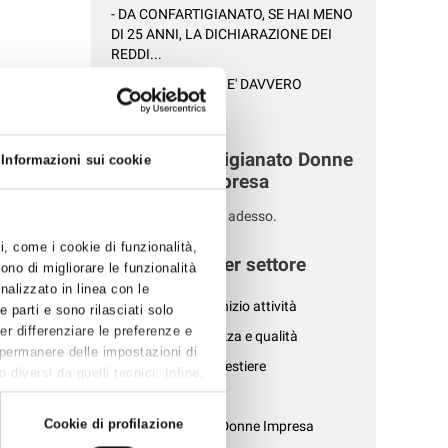
- DA CONFARTIGIANATO, SE HAI MENO
DI 25 ANNI, LA DICHIARAZIONE DEI
REDDI...
- LA TUA AZIENDA E' DAVVERO
SOSTENIBILE?...
i
biamo
Altre Confartigianato Donne
Informazioni sui cookie
i ed
Impresa
Nessuna news per adesso.
prese devono
ti, come i cookie di funzionalità,
News per settore
ono di migliorare le funzionalità
onalizzato in linea con le
- Affari generali e inizio attività
l loro
 parti e sono rilasciati solo
mico. E’
Per differenziare le preferenze e
- Ambiente, sicurezza e qualità
 permanere delle impostazioni di
si di avvio
- Associazioni di mestiere
diversi da quelli tecnici. Infine,
lfare
- AziendePiù
t under 35,
Cookie di profilazione
- Confartigianato Donne Impresa