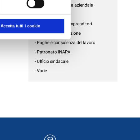
- Fisco e consulenza aziendale
- Formazione
- Gruppo Giovani Imprenditori
Accetta tutti i cookie
- Internazionalizzazione
- Paghe e consulenza del lavoro
- Patronato INAPA
- Ufficio sindacale
- Varie