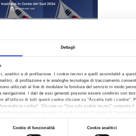
Dettagli
tema delle Camere di Commercio italiane per l'internazionalizzazione - nel
ito, Usa, Corea del Sud e Arabia Saudita, con l'obiettivo di dare alle az
mprese interessate ad approfondire le modalità di ingresso e di sviluppo d
e
, analitici e di profilazione. I cookie tecnici e quelli assimilabili a ques
alitici, di profilazione e le analoghe tecnologie di tracciamento consent
 sono utilizzati al fine di modulare la fornitura del servizio in modo pers
 navigazione. I dati da essi generati possono essere condivisi con terze
all'utilizzo di tutti questi cookie cliccare su "Accetta tutti i cookie". 
Personalizza cookie". Cliccare su "Usa solo cookie tecnici" comporta il
 della navigazione in assenza di cookie o altri strumenti di tracciamento 
 leggere la
Cookie policy.
Cookie di funzionalità
Cookie analitici