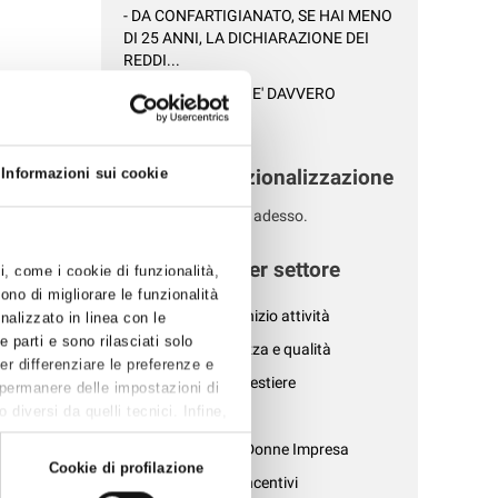
- DA CONFARTIGIANATO, SE HAI MENO
DI 25 ANNI, LA DICHIARAZIONE DEI
REDDI...
- LA TUA AZIENDA E' DAVVERO
SOSTENIBILE?...
Altre Internazionalizzazione
Informazioni sui cookie
 mese di
iende un
Nessuna news per adesso.
el business.
News per settore
ti, come i cookie di funzionalità,
ono di migliorare le funzionalità
- Affari generali e inizio attività
onalizzato in linea con le
 parti e sono rilasciati solo
- Ambiente, sicurezza e qualità
Per differenziare le preferenze e
- Associazioni di mestiere
 permanere delle impostazioni di
diversi da quelli tecnici. Infine,
- AziendePiù
- Confartigianato Donne Impresa
Cookie di profilazione
- Credito, bandi e incentivi