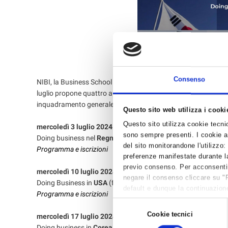
Consenso
NIBI, la Business School di PROMOS Italia - la Società del Sis
luglio propone quattro appuntamenti online dedicati a Regno Un
inquadramento generale dei mercati e informazioni utili alle i
Questo sito web utilizza i cooki
Questo sito utilizza cookie tecnici
mercoledì 3 luglio 2024
dalle ore 14 alle 17
sono sempre presenti. I cookie an
Doing business nel
Regno Unito
del sito monitorandone l'utilizzo:
Programma e iscrizioni
preferenze manifestate durante la
previo consenso. Per acconsentire 
mercoledì 10 luglio 2024
dalle ore 15 alle 18
negare il consenso cliccare su "
Doing Business in
USA
(focus food & wine)
default e dunque la continuazione
Programma e iscrizioni
per avere maggiori informazioni,
Selezione
Cookie tecnici
del
mercoledì 17 luglio 2024
dalle ore 9 alle 12
Doing business in
Corea del Sud
consenso