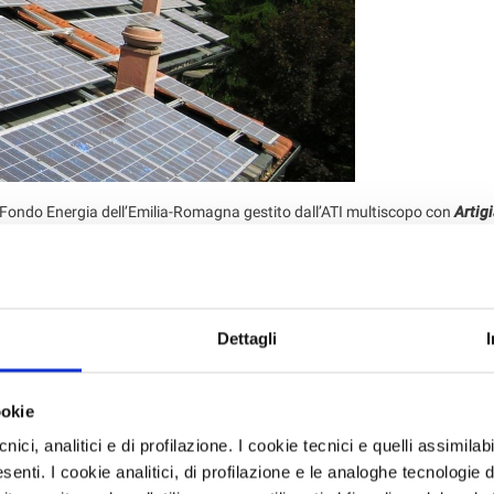
il Fondo Energia dell’Emilia-Romagna gestito dall’ATI multiscopo con
Artig
omagna
potranno registrarsi sul portale del Fondo Energia -
ie domande di finanziamento agevolato per progetti di risparmio energetic
Dettagli
partecipazione privata, pensato per il
sostegno di interventi di green 
ookie
o (Energy Service Company) con localizzazione dell’investimento in Emi
nici, analitici e di profilazione. I cookie tecnici e quelli assimilab
enti. I cookie analitici, di profilazione e le analoghe tecnologie