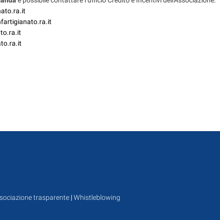
omanda
è possibile contattare l’ufficio Credito e Incentivi dell'Associazione:
ato.ra.it
artigianato.ra.it
o.ra.it
to.ra.it
sociazione trasparente
|
Whistleblowing