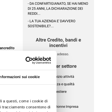
- DA CONFARTIGIANATO, SE HAI MENO
DI 25 ANNI, LA DICHIARAZIONE DEI
REDDI...
- LA TUA AZIENDA E' DAVVERO
SOSTENIBILE?...
Altre Credito, bandi e
incentivi
iancredito
Nessuna news per adesso.
News per settore
o e green
- Affari generali e inizio attività
Informazioni sui cookie
- Ambiente, sicurezza e qualità
- Associazioni di mestiere
economy a
lia-
- AziendePiù
ili a questi, come i cookie di
- Confartigianato Donne Impresa
 di tracciamento consentono di