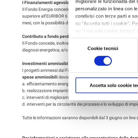
migliorare le funzionalità del 
I Finanziamenti agevolati
personalizzato in linea con l
Il Fondo Energia concede finanziamenti fino a € 1.000.000, a
condivisi con terze parti e so
superiore all’EURIBOR 6 mesi +4,99% per il restante 25% conc
mesi, con la possibilità di avere 12 mesi di preammortamento
su "Accetta tutti i cookie". 
su "Usa solo cookie tecnici" 
Contributo a fondo perduto
navigazione in assenza di cook
Selezione
Il Fondo concede, inoltre, un contributo a fondo perduto del 9
informazioni, leggere la
Cook
Cookie tecnici
del
diagnosi energetica, e/o lo studio di fattibilità, e/o la prepar
consenso
Investimenti ammissibili
I progetti ammessi dal Fondo devono essere volti alla promozio
spese ammissibili
devono rientrare in una delle seguenti cate
a. efficientamento energetico delle imprese;
Accetta solo cookie te
b. realizzazione impianti di produzione di energia da fonti ri
c. interventi di miglioramento e adeguamento sismico in assoc
d. interventi per la circolarità dei processi e lo sviluppo di imp
Tutte le informazioni saranno disponibili dal 3 giugno on line