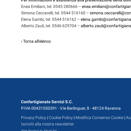
Per informazioni e assistenza alla presentazione della d
Enea Emiliani, tel. 0545 280666 –
enea.emiliani@confartigian
Simona Ceccarelli, tel. 0544 516160 –
simona.ceccarelli@conf
Elena Gambi, tel. 0544 516162 –
elena.gambi@confartigianat
Alberto Zauli, tel. 0546 629704 –
alberto.zauli@confartigiana
‹ Torna all'elenco
Confartigianato Servizi S.C.
P.IVA 00431550391 - V.le Berlinguer, 8 - 48124 Ravenna
Privacy Policy
|
Cookie Policy
|
Modifica Consenso Cookie
|
As
Iscriviti alla nostra newsletter
Web Project by Elevel Srl