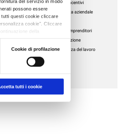
 fornitura del servizio in modo
- Credito, bandi e incentivi
generati possono essere
non
- Fisco e consulenza aziendale
 tutti questi cookie cliccare
e fino a 96
- Formazione
Personalizza cookie". Cliccare
- Gruppo Giovani Imprenditori
continuazione della
fine, per avere maggiori
- Internazionalizzazione
ute per la
Cookie di profilazione
- Paghe e consulenza del lavoro
- Patronato INAPA
- Ufficio sindacale
se.
Le
- Varie
ccetta tutti i cookie