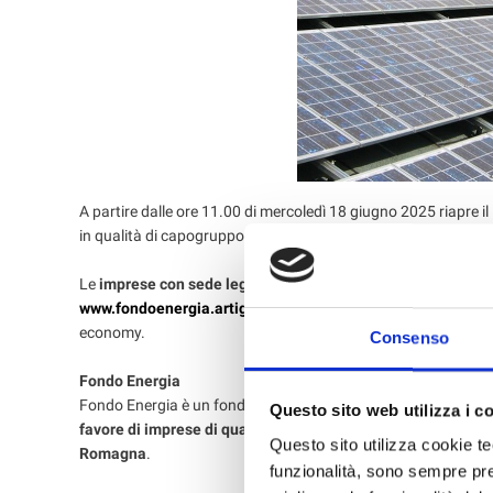
A partire dalle ore 11.00 di mercoledì 18 giugno 2025 riapre 
in qualità di capogruppo.
Le
imprese con sede legale od unità operativa in Emilia-R
www.fondoenergia.artigiancredito.it
- e presentare le propr
economy.
Consenso
Fondo Energia
Fondo Energia è un fondo rotativo di finanza agevolata a com
Questo sito web utilizza i c
favore di imprese di qualsiasi dimensione e di società ESC
Questo sito utilizza cookie tec
Romagna
.
funzionalità, sono sempre pres