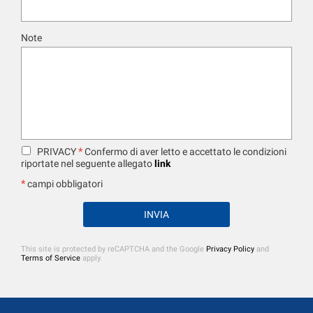
Note
*
PRIVACY
Confermo di aver letto e accettato le condizioni
riportate nel seguente allegato
link
*
campi obbligatori
This site is protected by reCAPTCHA and the Google
Privacy Policy
and
Terms of Service
apply.