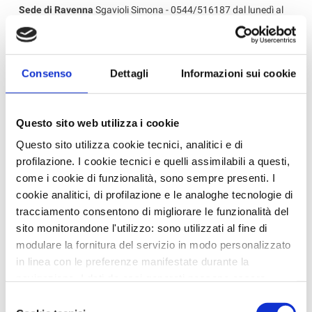
Sede di Ravenna
Sgavioli Simona - 0544/516187 dal lunedì al
venerdì
Sede di Lugo
Saporetti Federica 0545/280624 martedì,
mercoledì e giovedì
Sede di Faenza
Bagnara Ivana 0546/629706 lunedì, mercoledì
Consenso
Dettagli
Informazioni sui cookie
e venerdì
Questo sito web utilizza i cookie
‹ Torna all'elenco
Questo sito utilizza cookie tecnici, analitici e di
profilazione. I cookie tecnici e quelli assimilabili a questi,
come i cookie di funzionalità, sono sempre presenti. I
News in Primo Piano
cookie analitici, di profilazione e le analoghe tecnologie di
- AZIENDEPIÙ 3/2026 (FASCICOLO NR. 128) -
tracciamento consentono di migliorare le funzionalità del
GIUGNO/LUGLIO/AGOSTO 2026 IN ...
sito monitorandone l'utilizzo: sono utilizzati al fine di
- CONFARTIGIANATO IMPRESE RAVENNA E WELFARE
modulare la fornitura del servizio in modo personalizzato
GROUP INSIEME PER UN BENESSE...
in linea con le preferenze manifestate durante la
navigazione. I dati da essi generati possono essere
- CAAF CONFARTIGIANATO: ASSISTENZA QUALIFICATA
E SERVIZI DI QUALITÀ PER...
condivisi con terze parti e sono rilasciati solo previo
Selezione
consenso. Per acconsentire all'utilizzo di tutti questi