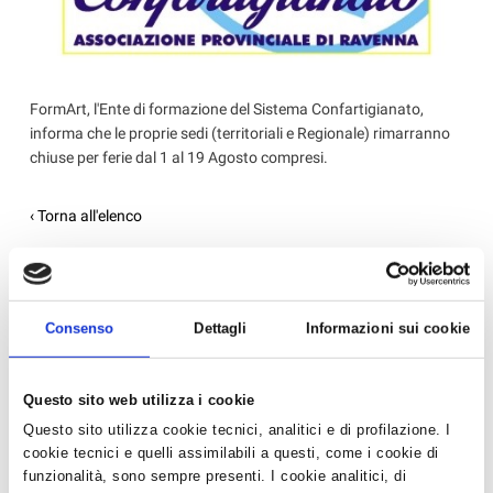
FormArt, l'Ente di formazione del Sistema Confartigianato,
informa che le proprie sedi (territoriali e Regionale) rimarranno
chiuse per ferie dal 1 al 19 Agosto compresi.
‹ Torna all'elenco
News in Primo Piano
Consenso
Dettagli
Informazioni sui cookie
- AZIENDEPIÙ 3/2026 (FASCICOLO NR. 128) -
GIUGNO/LUGLIO/AGOSTO 2026 IN ...
Questo sito web utilizza i cookie
- CONFARTIGIANATO IMPRESE RAVENNA E WELFARE
GROUP INSIEME PER UN BENESSE...
Questo sito utilizza cookie tecnici, analitici e di profilazione. I
cookie tecnici e quelli assimilabili a questi, come i cookie di
- CAAF CONFARTIGIANATO: ASSISTENZA QUALIFICATA
funzionalità, sono sempre presenti. I cookie analitici, di
E SERVIZI DI QUALITÀ PER...