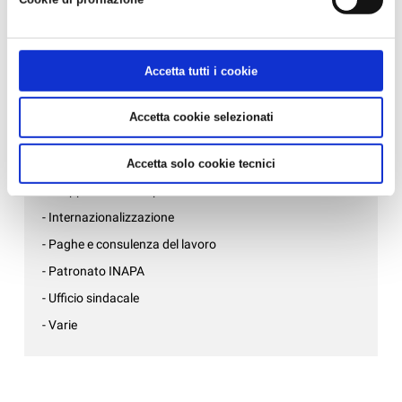
- Ambiente, sicurezza e qualità
- Associazioni di mestiere
- AziendePiù
Accetta tutti i cookie
- Confartigianato Donne Impresa
- Credito, bandi e incentivi
Accetta cookie selezionati
- Fisco e consulenza aziendale
- Formazione
Accetta solo cookie tecnici
- Gruppo Giovani Imprenditori
- Internazionalizzazione
- Paghe e consulenza del lavoro
- Patronato INAPA
- Ufficio sindacale
- Varie