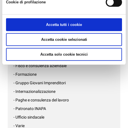
News per settore
Cookie di profilazione
- Affari generali e inizio attività
- Ambiente, sicurezza e qualità
Accetta tutti i cookie
- Associazioni di mestiere
Accetta cookie selezionati
- AziendePiù
- Confartigianato Donne Impresa
Accetta solo cookie tecnici
- Credito, bandi e incentivi
- Fisco e consulenza aziendale
- Formazione
- Gruppo Giovani Imprenditori
- Internazionalizzazione
- Paghe e consulenza del lavoro
- Patronato INAPA
- Ufficio sindacale
- Varie