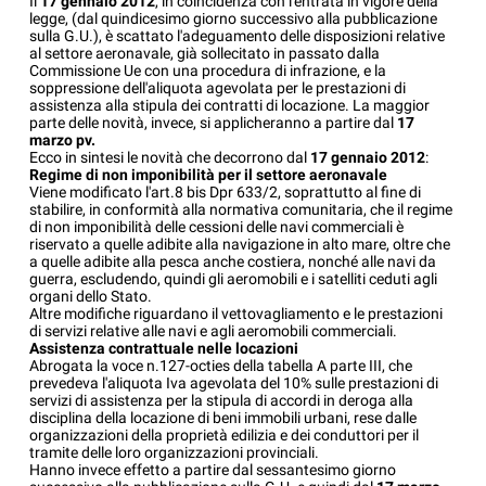
Il
17 gennaio
2012
, in coincidenza con l'entrata in vigore della
legge, (dal quindicesimo giorno successivo alla pubblicazione
sulla G.U.), è scattato l'adeguamento delle disposizioni relative
al settore aeronavale, già sollecitato in passato dalla
Commissione Ue con una procedura di infrazione, e la
soppressione dell'aliquota agevolata per le prestazioni di
assistenza alla stipula dei contratti di locazione. La maggior
parte delle novità, invece, si applicheranno a partire dal
17
marzo pv.
Ecco in sintesi le novità che decorrono dal
17 gennaio 2012
:
Regime di non imponibilità per il settore aeronavale
Viene modificato l'art.8 bis Dpr 633/2, soprattutto al fine di
stabilire, in conformità alla normativa comunitaria, che il regime
di non imponibilità delle cessioni delle navi commerciali è
riservato a quelle adibite alla navigazione in alto mare, oltre che
a quelle adibite alla pesca anche costiera, nonché alle navi da
guerra, escludendo, quindi gli aeromobili e i satelliti ceduti agli
organi dello Stato.
Altre modifiche riguardano il vettovagliamento e le prestazioni
di servizi relative alle navi e agli aeromobili commerciali.
Assistenza contrattuale nelle locazioni
Abrogata la voce n.127-octies della tabella A parte III, che
prevedeva l'aliquota Iva agevolata del 10% sulle prestazioni di
servizi di assistenza per la stipula di accordi in deroga alla
disciplina della locazione di beni immobili urbani, rese dalle
organizzazioni della proprietà edilizia e dei conduttori per il
tramite delle loro organizzazioni provinciali.
Hanno invece effetto a partire dal sessantesimo giorno