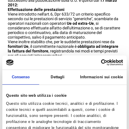
successivo alla pubblicazione sulla G.U. e quindi dal
17 marzo
2012:
Effettuazione delle prestazioni
Viene introdotto nell'art.6, Dpr 633/72 un criterio specifico
secondo cui le prestazioni di servizio "generiche", scambiate da
operatori nazionali con operatori
Ue od extra-Ue
, si
considerano effettuate all'atto dell'ultimazione o, se di carattere
periodico o continuativo, alla data di maturazione del
corrispettivo, salvo il pagamento anticipato.
Viene inoltre stabilito che, per le suddette prestazioni rese da
fornitori Ue
, il committente nazionale è
obbligato ad integrare
la fattura del fornitore
, registrandola nei modi e tempi previsti
per gli acquisti intracomunitari.
Resta fermo che per le prestazioni rese da
fornitori Extra-Ue
, il
committente nazionale deve procedere all'autofatturazione
(compilando l'apposito fax-simile di autofattura)
Rimborso credito Iva trimestrale
Consenso
Dettagli
Informazioni sui cookie
Il rimborso infrannuale IVA a partire dal 1° trimestre 2012 viene
esteso anche ai contribuenti che effettuano, verso soggetti
passivi esteri, le seguenti operazioni attive per un importo
superiore al 50% dell’ammontare di tutte le operazioni
Questo sito web utilizza i cookie
effettuate:
1.
prestazioni di lavorazione relative a beni mobili materiali;
Questo sito utilizza cookie tecnici, analitici e di profilazione. I
2.
prestazioni di trasporto di beni e relative intermediazioni;
cookie tecnici e quelli assimilabili a questi, come i cookie di
3.
prestazioni di servizi accessorie ai trasporti e relative
intermediazioni;
funzionalità, sono sempre presenti. I cookie analitici, di
4.
prestazioni di servizi quali operazioni creditizie,
profilazione e le analoghe tecnologie di tracciamento
finanziarie, assicurative verso soggetti extra UE, o
consentono di migliorare le funzionalità del sito monitorandone