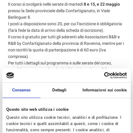
Il corso si svolgerà nelle serate di martedì
8 e 15, e 22 maggio
presso la Sede provinciale della Confartigianato, in Viale
Berlinguer 8.
I posti a disposizione sono 20, per cui l’iscrizione è obbligatoria
(farà fede la data di arrivo della scheda di iscrizione).
Il corso è gratuito per tutti gli aderenti alle Associazioni B&B e
R&B by Confartigianato della provincia di Ravenna, mentre per i
non-iscritti la quota di partecipazione è di 60 euro (Iva
compresa).
Per tutti i dettagli sul programma e sulle serate del corso,
nonchè per stampare la scheda di iscrizione, è possibile
scaricare il file PDF dai siti internet
www.roomandbreakfastravenna.it
e
www.bedandbreakfastravenna.it
Consenso
Dettagli
Informazioni sui cookie
Questo sito web utilizza i cookie
Immagini
Questo sito utilizza cookie tecnici, analitici e di profilazione. I
cookie tecnici e quelli assimilabili a questi, come i cookie di
funzionalità, sono sempre presenti. I cookie analitici, di