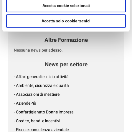
E SERVIZI DI QUALITÀ PER...
Accetta cookie selezionati
- DA CONFARTIGIANATO, SE HAI MENO DI 25 ANNI, LA
DICHIARAZIONE DEI REDDI...
Accetta solo cookie tecnici
- LA TUA AZIENDA E' DAVVERO SOSTENIBILE?...
Altre Formazione
Nessuna news per adesso.
News per settore
- Affari generali e inizio attività
- Ambiente, sicurezza e qualità
- Associazioni di mestiere
- AziendePiù
- Confartigianato Donne Impresa
- Credito, bandi e incentivi
- Fisco e consulenza aziendale