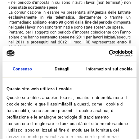
-
nel periodo d’imposta in cui sono iniziati i lavori (non terminati)
non
sono state sostenute spese
.
La comunicazione in esame va presentata
all’Agenzia delle Entrate
esclusivamente in via telematica
, direttamente o tramite un
intermediario abilitato,
entro 90 giorni dalla fine del periodo d’imposta
nel quale i lavori non sono terminati e sono state sostenute spese.
Pertanto, per i soggetti con periodo d’imposta coincidente con l’anno
solare che hanno
sostenuto spese nel 2011 per lavori
iniziati/eseguiti
nel 2011 e
proseguiti nel 2012
, il mod. IRE vapresentato
entro il
30.3.2012.
La mancata osservanza del predetto termine e l’omesso invio del
modello non possono comportare la decadenza dal beneficio fiscale,
mentre deve ritenersi applicabile
la sanzione
in misura fissa
da euro
258 a euro 2.065
prevista dall’art. 11, comma 1, del d. lgs. n. 471 del
Consenso
Dettagli
Informazioni sui cookie
1997, per l’omesso o irregolare invio di ogni comunicazione prescritta
dalle norme tributarie
.
Questo sito web utilizza i cookie
‹ Torna all'elenco
Questo sito utilizza cookie tecnici, analitici e di profilazione. I
cookie tecnici e quelli assimilabili a questi, come i cookie di
funzionalità, sono sempre presenti. I cookie analitici, di
News in Primo Piano
profilazione e le analoghe tecnologie di tracciamento
consentono di migliorare le funzionalità del sito monitorandone
l'utilizzo: sono utilizzati al fine di modulare la fornitura del
- AZIENDEPIÙ 3/2026 (FASCICOLO NR. 128) -
GIUGNO/LUGLIO/AGOSTO 2026 IN ...
servizio in modo personalizzato in linea con le preferenze