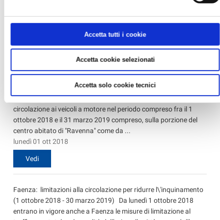
vigore nel Comune di Lugo alcuni provvedimenti temporanei di
limitazione della circolazione per ridurre l’inquinamento
atmosferico e a tutela ...
Accetta tutti i cookie
lunedì 01 ott 2018
Vedi
Accetta cookie selezionati
Accetta solo cookie tecnici
Ravenna: limitazioni alla circolazione per ridurre l\'inquinamento
(1 ottobre 2018 - 30 marzo 2019) La limitazione della
circolazione ai veicoli a motore nel periodo compreso fra il 1
ottobre 2018 e il 31 marzo 2019 compreso, sulla porzione del
centro abitato di "Ravenna" come da ...
lunedì 01 ott 2018
Vedi
Faenza: limitazioni alla circolazione per ridurre l\'inquinamento
(1 ottobre 2018 - 30 marzo 2019) Da lunedì 1 ottobre 2018
entrano in vigore anche a Faenza le misure di limitazione al