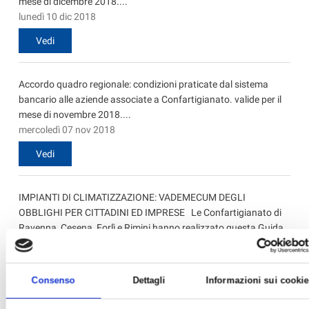
mese di dicembre 2018....
lunedì 10 dic 2018
Vedi
Accordo quadro regionale: condizioni praticate dal sistema
bancario alle aziende associate a Confartigianato. valide per il
mese di novembre 2018....
mercoledì 07 nov 2018
Vedi
IMPIANTI DI CLIMATIZZAZIONE: VADEMECUM DEGLI
OBBLIGHI PER CITTADINI ED IMPRESE Le Confartigianato di
Ravenna, Cesena, Forlì e Rimini hanno realizzato questa Guida
agli impianti di climatizzazione – Vademecum di obblighi e
adempimenti per cittadini, imprese liberamente e gr...
martedì 09 ott 2018
Consenso
Dettagli
Informazioni sui cookie
Vedi