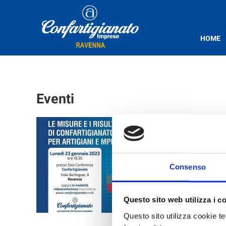
HOME
Eventi
LUNED
PER L
Da lunedì
Lunedì 23
Consenso
tema:Le m
provvedim
Questo sito web utilizza i c
Questo sito utilizza cookie tec