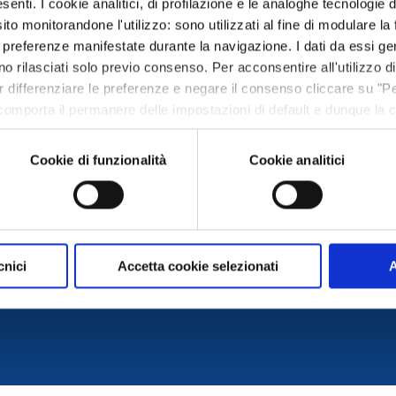
enti. I cookie analitici, di profilazione e le analoghe tecnologie
sito monitorandone l'utilizzo: sono utilizzati al fine di modulare la
e preferenze manifestate durante la navigazione. I dati da essi 
<
2
3
4
5
6
7
...
no rilasciati solo previo consenso. Per acconsentire all'utilizzo di
Per differenziare le preferenze e negare il consenso cliccare su "
comporta il permanere delle impostazioni di default e dunque la 
ie o altri strumenti di tracciamento diversi da quelli tecnici. In
ie policy.
Cookie di funzionalità
Cookie analitici
cnici
Accetta cookie selezionati
A
sociazione trasparente
|
Whistleblowing