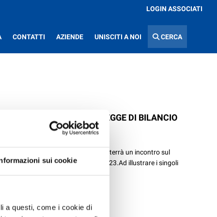
LOGIN ASSOCIATI
A
CONTATTI
AZIENDE
UNISCITI A NOI
CERCA
NDIRE LE MISURE DELLA LEGGE DI BILANCIO
 in Viale Berlinguer, 8 a Ravenna, si terrà un incontro sul
Informazioni sui cookie
se previsti nella Legge di Bilancio 2023.Ad illustrare i singoli
ili a questi, come i cookie di