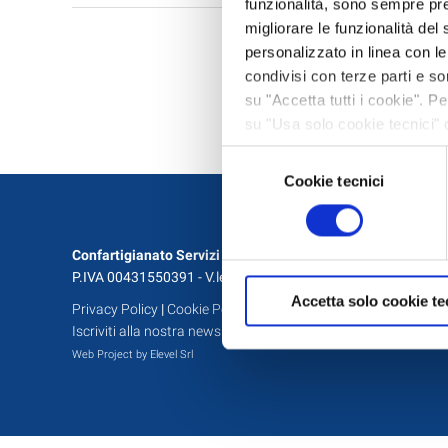
funzionalità, sono sempre pres
migliorare le funzionalità del 
personalizzato in linea con l
condivisi con terze parti e so
su "Accetta tutti i cookie". 
su "Usa solo cookie tecnici" 
navigazione in assenza di cook
Selezione
informazioni, leggere la
Cook
Cookie tecnici
del
consenso
Confartigianato Servizi S.C.
P.IVA 00431550391 - V.le Berlinguer, 8 - 48124 Ravenna
Accetta solo cookie te
Privacy Policy
|
Cookie Policy
|
Modifica Consenso Cookie
|
As
Iscriviti alla nostra newsletter
Web Project by Elevel Srl