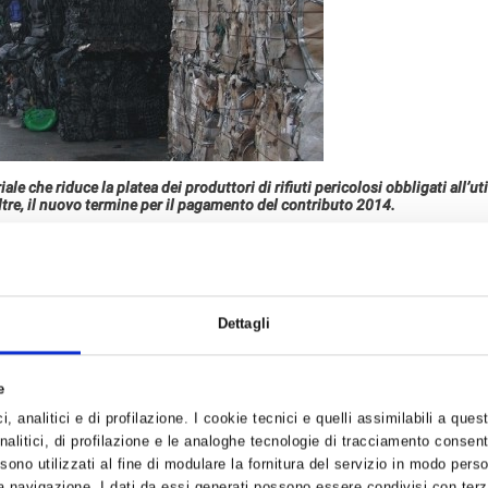
ale che riduce la platea dei produttori di rifiuti pericolosi obbligati all’ut
oltre, il nuovo termine per il pagamento del contributo 2014.
ato il Decreto Ministeriale sul SISTRI, il cui testo si riporta in Allegato n. 1
ttori di pericolosi, una riduzione della platea dei soggetti obbligati ad util
ti.
Dettagli
te di Confartigianato, portate avanti con costanza negli ultimi anni, volte a
enti tematiche di specifico interesse per il Sistema associativo:
e
cazioni ed ottimizzazioni del Sistema si procederà tramite decretazione suc
di categoria rappresentate all’interno del Tavolo di monitoraggio e concer
, analitici e di profilazione. I cookie tecnici e quelli assimilabili a ques
alitici, di profilazione e le analoghe tecnologie di tracciamento consent
to, viene fissato dal decreto al 30 giugno 2014. Restano, ad ogni modo, sos
 sono utilizzati al fine di modulare la fornitura del servizio in modo pers
 ovviamente quelle per mancato pagamento del contributo 2014, sino al 3
 navigazione. I dati da essi generati possono essere condivisi con terze