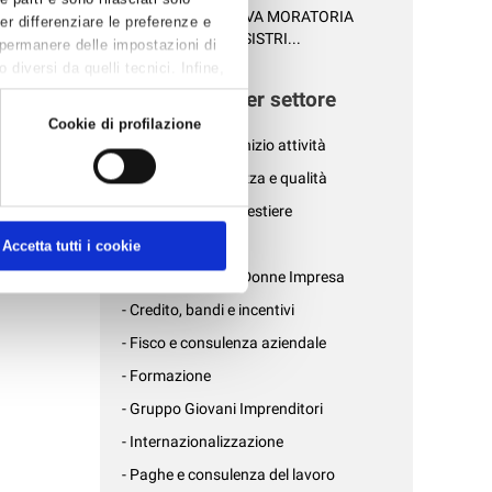
- CAMERA APPROVA MORATORIA
Per differenziare le preferenze e
a
SULLE SANZIONI SISTRI...
 permanere delle impostazioni di
iendale,
diversi da quelli tecnici. Infine,
News per settore
ia.
Cookie di profilazione
o, gestione
- Affari generali e inizio attività
- Ambiente, sicurezza e qualità
ui, nel
0
- Associazioni di mestiere
- AziendePiù
Accetta tutti i cookie
l SISTRI e
- Confartigianato Donne Impresa
- Credito, bandi e incentivi
- Fisco e consulenza aziendale
- Formazione
- Gruppo Giovani Imprenditori
- Internazionalizzazione
- Paghe e consulenza del lavoro