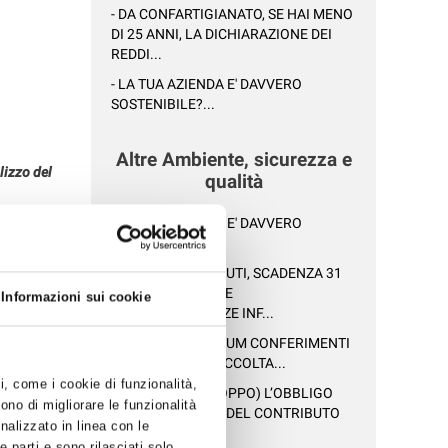
- DA CONFARTIGIANATO, SE HAI MENO
DI 25 ANNI, LA DICHIARAZIONE DEI
REDDI...
- LA TUA AZIENDA E' DAVVERO
SOSTENIBILE?...
Altre Ambiente, sicurezza e
ilizzo del
qualità
- LA TUA AZIENDA E' DAVVERO
 alla
SOSTENIBILE?...
izzare il
- TARI - TASSA RIFIUTI, SCADENZA 31
MAGGIO 2021: DUE
Informazioni sui cookie
 superare le
VIDEOCONFERENZE INF...
- HERA : VADEMECUM CONFERIMENTI
C/O CENTRI DI RACCOLTA...
cessiva,
tazione.
ti, come i cookie di funzionalità,
- SCATTA (PURTROPPO) L’OBBLIGO
ono di migliorare le funzionalità
pese le
DEL PAGAMENTO DEL CONTRIBUTO
onalizzato in linea con le
1 dicembre
SISTRI PER...
 parti e sono rilasciati solo