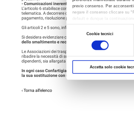
- Comunicazioni inerenti al SISTRI
previo consenso. Per acconsentire 
L’articolo 6 stabilisce come tutte le comunicazioni inerenti al
negare il consenso cliccare su "
telematica. A decorrere dal quindicesimo giorno dalla pubblicaz
pagamento, risoluzione problemi debbano avvenire con gli app
default e dunque la continuazione
per avere maggiori informazioni,
Gli articoli 2 e 5 sono, infine, dedicati rispettivamente al tra
Selezione
Cookie tecnici
del
Si desidera evidenziare come
nessuna modifica sia stata intr
dello smaltimento e recupero di rifiuti pericolosi come noto
consenso
Le Associazioni dei trasportatori, tra le quali
Confartigianato
ribadire la necessità di superare il SISTRI, viene richiesto che l
dipendenti, sia allargata alle imprese dell’autotrasporto aven
Accetta solo cookie tecn
In ogni caso Confartigianato Imprese ha ribadito al Ministe
la sua sostituzione con una sistema gratuito, semplice ed a
‹ Torna all'elenco