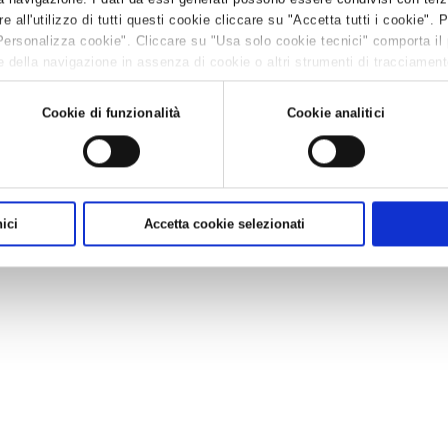
all'utilizzo di tutti questi cookie cliccare su "Accetta tutti i cookie". 
l’operatività (utilizzo) del Sistema debbano avvenire esclusivamente per vi
Personalizza cookie". Cliccare su "Usa solo cookie tecnici" comporta il
ione del D.M., inoltre, le operazioni di iscrizione, modifica anagrafica az
licativi presenti sul sito web
www.sistri.it
.
 della navigazione in assenza di cookie o altri strumenti di tracciamento 
 leggere la
Cookie policy.
sporto intermodale ed alla gestione e trasporto rifiuti nella Regione Campan
Cookie di funzionalità
Cookie analitici
odotta dal D.M. per quello che attiene, invece, alle imprese di trasport
 tenute ad utilizzare il SISTRI a prescindere dalla propria dimensione.
 Trasporti
hanno infine presentato un documento sindacale unitario, con c
’esclusione dal SISTRI, valevole per i produttori di rifiuti pericolosi sino a 1
ti il medesimo numero di dipendenti.
ici
Accetta cookie selezionati
ro come sia fermo e primario l’obiettivo di ottenere un superamento de
 misura di micro e piccola impresa.