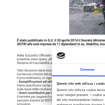
È stato pubblicato in G.U. il 30 aprile 2014 il Decreto Ministeri
SISTRI alle sole imprese da 11 dipendenti in su. Stabilito, in
Nella Gazzetta Ufficiale n. 99 del 30 aprile 2014, è stato pubblic
presente; esso opera, all’articolo 2, per quanto riguarda i produ
Sistema di tracciabilità alle sole imprese con oltre 10 dipenden
Consenso
Tale riduzione viene incontro alle reiterate e pressanti richies
numerose criticità del sistema.
Il provvedimento, in vigore dal 1° maggio, affronta poi le segu
- Semplificazioni ed ottimizzazioni del Sistema
Questo sito web utilizza i cooki
Viene specificato come ai fini dell’ottenimento delle semplifi
sulla base delle risultanze del confronto con le Associazioni 
Questo sito utilizza cookie tecnici
- Oneri contributivi per l’anno 2014
sono sempre presenti. I cookie an
Il termine per pagare il contributo 2014, per chi vi è obbliga
del sito monitorandone l'utilizzo:
sanzioni inerenti al SISTRI nella sua complessità, comprese
prossimo.
preferenze manifestate durante la