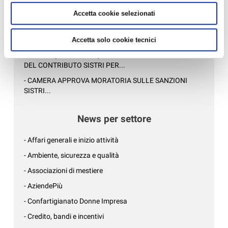
- TARI - TASSA RIFIUTI, SCADENZA 31 MAGGIO 2021:
Accetta cookie selezionati
DUE VIDEOCONFERENZE INF...
- HERA : VADEMECUM CONFERIMENTI C/O CENTRI DI
RACCOLTA...
Accetta solo cookie tecnici
- SCATTA (PURTROPPO) L’OBBLIGO DEL PAGAMENTO
DEL CONTRIBUTO SISTRI PER...
- CAMERA APPROVA MORATORIA SULLE SANZIONI
SISTRI...
News per settore
- Affari generali e inizio attività
- Ambiente, sicurezza e qualità
- Associazioni di mestiere
- AziendePiù
- Confartigianato Donne Impresa
- Credito, bandi e incentivi