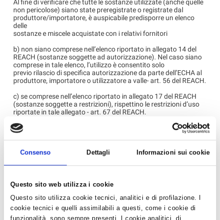
Al fine di verificare che tutte le sostanze utilizzate (anche quelle
non pericolose) siano state preregistrate o registrate dal
produttore/importatore, è auspicabile predisporre un elenco
delle
sostanze e miscele acquistate con i relativi fornitori
b) non siano comprese nell’elenco riportato in allegato 14 del
REACH (sostanze soggette ad autorizzazione). Nel caso siano
comprese in tale elenco, l’utilizzo è consentito solo
previo rilascio di specifica autorizzazione da parte dell’ECHA al
produttore, importatore o utilizzatore a valle- art. 56 del REACH.
c) se comprese nell’elenco riportato in allegato 17 del REACH
(sostanze soggette a restrizioni), rispettino le restrizioni d’uso
riportate in tale allegato - art. 67 del REACH.
d) siano utilizzate solo per usi consentiti dalla scheda dati di
sicurezza - art. 37 del REACH.
Per prepararsi alla scadenza del 1 Giugno 2015, è utile
Consenso
Dettagli
Informazioni sui cookie
consultare le informazioni disponibili sul sito
http://echa.europa.eu/it/regulations/clp
o
http://www.reach.gov.it/
Questo sito web utilizza i cookie
Per maggiori informazioni potete contattare gli uffici ambiente
Questo sito utilizza cookie tecnici, analitici e di profilazione. I
sicurezza di Confartigianato.
cookie tecnici e quelli assimilabili a questi, come i cookie di
funzionalità, sono sempre presenti. I cookie analitici, di