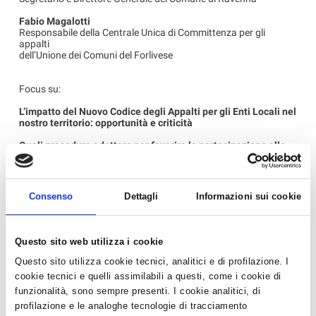
Fabio Magalotti
Responsabile della Centrale Unica di Committenza per gli
appalti
dell’Unione dei Comuni del Forlivese
Focus su:
L’impatto del Nuovo Codice degli Appalti per gli Enti Locali nel
nostro territorio: opportunità e criticità
Quali procedure adottare per favorire la partecipazione alle
gare delle imprese del territorio
Quali criteri previsti per l’aggiudicazione degli appalti negli
affidamenti diretti e nelle procedure negoziate
Consenso
Dettagli
Informazioni sui cookie
Gli imprenditori associati sono invitati
Questo sito web utilizza i cookie
‹ Torna all'elenco
Questo sito utilizza cookie tecnici, analitici e di profilazione. I
cookie tecnici e quelli assimilabili a questi, come i cookie di
funzionalità, sono sempre presenti. I cookie analitici, di
profilazione e le analoghe tecnologie di tracciamento