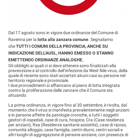
Dal 17 agosto sono in vigore due ordinanze del Comune di
Ravenna per la
lotta alla zanzara comune
. Segnaliamo
che
TUTTI I COMUNI DELLA PROVINCIA, ANCHE SU
INDICAZIONE DELL’AUSL, HANNO EMESSO O STANNO
EMETTENDO ORDINANZE ANALOGHE.
Gli obblighi ai quali ci si deve attenere sono finalizzati alla
prevenzione e al controllo dell’infezione da West Nile virus, della
quale di recente sono stati accertati alcuni casi su persone nel
territorio regionale e provinciale.
I due provvedimenti si affiancano al piano di lotta integrata
contro la proliferazione delle zanzare che il Comune sta
attuando.
La prima ordinanza, in vigore fino al 30 settembre, è rivolta, dal
momento che il virus si manifesta prevalentemente negli anziani
e in persone affette da patologie croniche, a tutti i soggetti
gestori di ospedali, case di cura, hospice, Cra (Case residenza
per anziani), Rsa (Residenze sanitarie assistite), case di riposo,
comunità alloggio, case famiglia, centri diurni, centri sociali e
altri luoghi di aggregazione di persone anziane, con presenza di