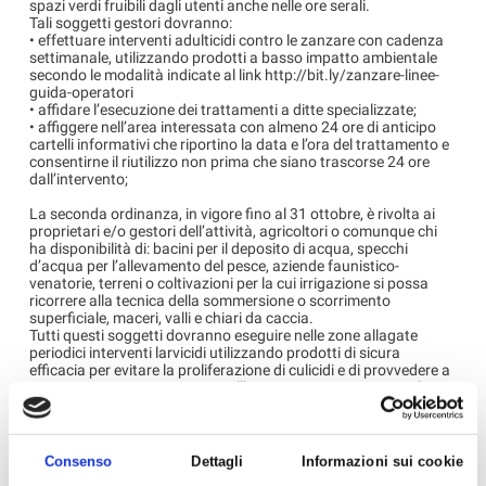
spazi verdi fruibili dagli utenti anche nelle ore serali.
Tali soggetti gestori dovranno:
• effettuare interventi adulticidi contro le zanzare con cadenza
settimanale, utilizzando prodotti a basso impatto ambientale
secondo le modalità indicate al link http://bit.ly/zanzare-linee-
guida-operatori
• affidare l’esecuzione dei trattamenti a ditte specializzate;
• affiggere nell’area interessata con almeno 24 ore di anticipo
cartelli informativi che riportino la data e l’ora del trattamento e
consentirne il riutilizzo non prima che siano trascorse 24 ore
dall’intervento;
La seconda ordinanza, in vigore fino al 31 ottobre, è rivolta ai
proprietari e/o gestori dell’attività, agricoltori o comunque chi
ha disponibilità di: bacini per il deposito di acqua, specchi
d’acqua per l’allevamento del pesce, aziende faunistico-
venatorie, terreni o coltivazioni per la cui irrigazione si possa
ricorrere alla tecnica della sommersione o scorrimento
superficiale, maceri, valli e chiari da caccia.
Tutti questi soggetti dovranno eseguire nelle zone allagate
periodici interventi larvicidi utilizzando prodotti di sicura
efficacia per evitare la proliferazione di culicidi e di provvedere a
comunicare preventivamente all’Amministrazione comunale
l’avvio delle operazioni di allagamento.
Ai seguenti
link
i
testi completi delle due ordinanze del
Comune di Ravenna
:
Consenso
Dettagli
Informazioni sui cookie
http://bit.ly/ord-luoghi-aggregazione