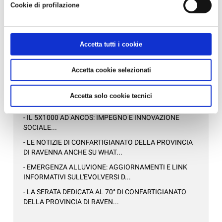
E SERVIZI DI QUALITÀ PER...
Cookie di profilazione
- DA CONFARTIGIANATO, SE HAI MENO DI 25 ANNI, LA
DICHIARAZIONE DEI REDDI...
- LA TUA AZIENDA E' DAVVERO SOSTENIBILE?...
Accetta tutti i cookie
Accetta cookie selezionati
Altre Varie
- AZIENDEPIÙ 3/2026 (FASCICOLO NR. 128) -
Accetta solo cookie tecnici
GIUGNO/LUGLIO/AGOSTO 2026 IN ...
- IL 5X1000 AD ANCOS: IMPEGNO E INNOVAZIONE
SOCIALE...
- LE NOTIZIE DI CONFARTIGIANATO DELLA PROVINCIA
DI RAVENNA ANCHE SU WHAT...
- EMERGENZA ALLUVIONE: AGGIORNAMENTI E LINK
INFORMATIVI SULL'EVOLVERSI D...
- LA SERATA DEDICATA AL 70° DI CONFARTIGIANATO
DELLA PROVINCIA DI RAVEN...