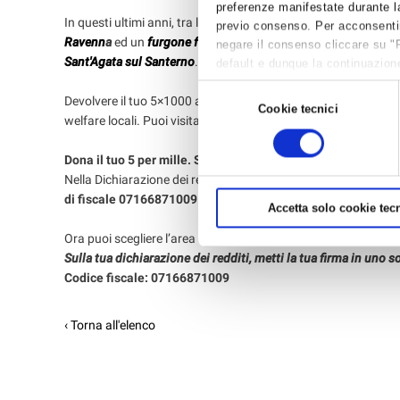
preferenze manifestate durante la
In questi ultimi anni, tra le altre cose,
ANCoS Ravenna
ha don
previo consenso. Per acconsentire 
Ravenn
a
ed un
furgone frigor per le mense della Caritas rave
negare il consenso cliccare su "
Sant'Agata sul Santerno
.
default e dunque la continuazione
per avere maggiori informazioni,
Selezione
Devolvere il tuo 5×1000 ad ANCoS significa contribuire diretta
Cookie tecnici
del
welfare locali. Puoi visitare anche il
sito di ANCoS nazionale
pe
consenso
Dona il tuo 5 per mille. Scegli dove destinare il tuo contri
Nella Dichiarazione dei redditi (730, CUD, Unico), cerca la sez
di fiscale 07166871009 di ANCoS
in uno dei due riquadri sceg
Accetta solo cookie tecn
Ora puoi scegliere l’area di intervento per
progetti Sociali
o p
Sulla tua dichiarazione dei redditi, metti la tua firma in uno s
Codice fiscale: 07166871009
‹ Torna all'elenco