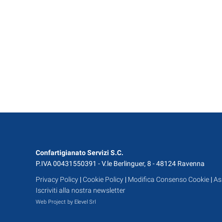
Confartigianato Servizi S.C.
P.IVA 00431550391 - V.le Berlinguer, 8 - 48124 Ravenna
Privacy Policy
|
Cookie Policy
|
Modifica Consenso Cookie
|
As
Iscriviti alla nostra newsletter
Web Project by Elevel Srl