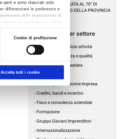
 parti e sono rilasciati solo
- LA SERATA DEDICATA AL 70° DI
I di
Per differenziare le preferenze e
CONFARTIGIANATO DELLA PROVINCIA
o di
 permanere delle impostazioni di
DI RAVEN...
diversi da quelli tecnici. Infine,
News per settore
litiche
Cookie di profilazione
- Affari generali e inizio attività
- Ambiente, sicurezza e qualità
i il
Codice
- Associazioni di mestiere
Accetta tutti i cookie
- AziendePiù
- Confartigianato Donne Impresa
- Credito, bandi e incentivi
- Fisco e consulenza aziendale
- Formazione
- Gruppo Giovani Imprenditori
- Internazionalizzazione