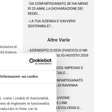
- DA CONFARTIGIANATO, SE HAI MENO
DI 25 ANNI, LA DICHIARAZIONE DEI
REDDI...
- LA TUA AZIENDA E' DAVVERO
SOSTENIBILE?...
Altre Varie
niziative di
- AZIENDEPIÙ 3/2026 (FASCICOLO NR.
ità italiane.
128) - GIUGNO/LUGLIO/AGOSTO 2026
nascita ha
IN ...
 2010
- IL 5X1000 AD ANCOS: IMPEGNO E
INNOVAZIONE SOCIALE...
anche la
Informazioni sui cookie
- LE NOTIZIE DI CONFARTIGIANATO
DELLA PROVINCIA DI RAVENNA
ANCHE SU WHAT...
 iniziative
- EMERGENZA ALLUVIONE:
ti, come i cookie di funzionalità,
enere le
AGGIORNAMENTI E LINK
ono di migliorare le funzionalità
comunità.
INFORMATIVI SULL'EVOLVERSI D...
onalizzato in linea con le