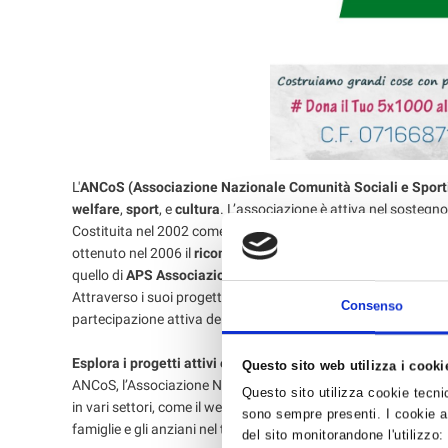
L'
ANCoS (Associazione Nazionale Comunità Sociali e Sport
welfare
,
sport
, e
cultura
. L’associazione è attiva nel sostegno 
Costituita nel 2002 come articolazione organizzativa autonoma 
ottenuto nel 2006 il
riconoscimento ufficiale quale Ente nazio
quello di
APS Associazione di Promozione Sociale
.
Attraverso i suoi progetti, ANCoS si impegna a creare soluzion
Consenso
partecipazione attiva dei cittadini nel sostegno delle attività
Esplora i progetti attivi e scopri come contribuire con ANCo
Questo sito web utilizza i cooki
ANCoS, l’Associazione Nazionale Comunità Sociali e Sportive, si
Questo sito utilizza cookie tecnici
in vari settori, come il welfare, lo sport, e la cultura. Un esempi
sono sempre presenti. I cookie an
famiglie e gli anziani nel territorio italiano. Grazie al supp
del sito monitorandone l'utilizzo: