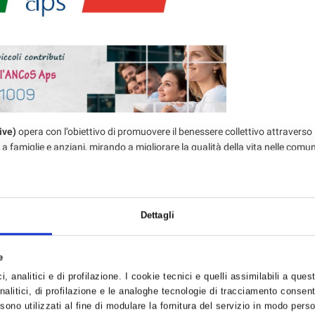
ive)
opera con l’obiettivo di promuovere il benessere collettivo attraverso i
a famiglie e anziani, mirando a migliorare la qualità della vita nelle comun
senza finalità di lucro, grazie alle attività portate avanti fin dalla sua 
nale con finalità assistenziali da parte del Ministero dell’Interno
e nel
i innovative per rispondere alle esigenze sociali emergenti, incentivando 
Dettagli
 tramite la devoluzione del 5×1000.
S con il tuo 5×1000
e
 dedica a progetti che rafforzano il tessuto sociale e culturale attraverso
, analitici e di profilazione. I cookie tecnici e quelli assimilabili a ques
o rilevante è il progetto
'Welfare generativo di comunità'
, che mira a sost
alitici, di profilazione e le analoghe tecnologie di tracciamento consent
orto del 5×1000, ANCoS può continuare a sviluppare programmi vitali per la 
 sono utilizzati al fine di modulare la fornitura del servizio in modo pers