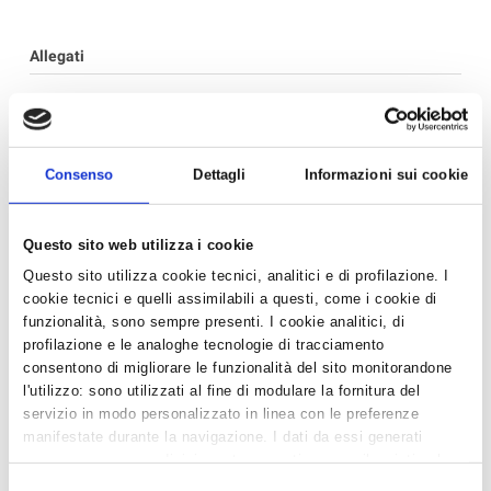
Allegati
RFW_SalesBrochure2023-2022_12_05_14_24.pdf
‹ Torna all'elenco
Consenso
Dettagli
Informazioni sui cookie
News in Primo Piano
Questo sito web utilizza i cookie
Questo sito utilizza cookie tecnici, analitici e di profilazione. I
- AZIENDEPIÙ 3/2026 (FASCICOLO NR. 128) -
cookie tecnici e quelli assimilabili a questi, come i cookie di
GIUGNO/LUGLIO/AGOSTO 2026 IN ...
funzionalità, sono sempre presenti. I cookie analitici, di
- CONFARTIGIANATO IMPRESE RAVENNA E WELFARE
profilazione e le analoghe tecnologie di tracciamento
GROUP INSIEME PER UN BENESSE...
consentono di migliorare le funzionalità del sito monitorandone
- CAAF CONFARTIGIANATO: ASSISTENZA QUALIFICATA
l'utilizzo: sono utilizzati al fine di modulare la fornitura del
E SERVIZI DI QUALITÀ PER...
servizio in modo personalizzato in linea con le preferenze
manifestate durante la navigazione. I dati da essi generati
- DA CONFARTIGIANATO, SE HAI MENO DI 25 ANNI, LA
possono essere condivisi con terze parti e sono rilasciati solo
DICHIARAZIONE DEI REDDI...
previo consenso. Per acconsentire all'utilizzo di tutti questi
Selezione