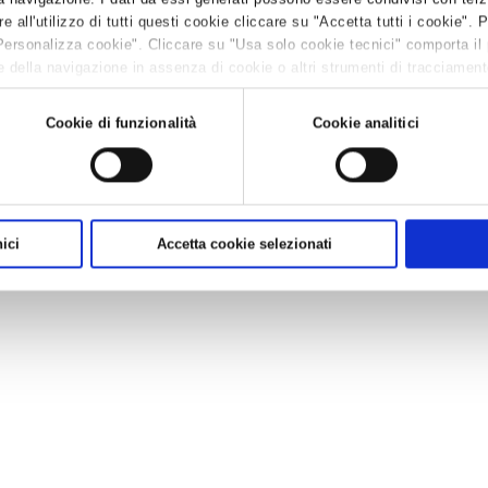
all'utilizzo di tutti questi cookie cliccare su "Accetta tutti i cookie". 
istrativo-contabile.
Personalizza cookie". Cliccare su "Usa solo cookie tecnici" comporta il
 della navigazione in assenza di cookie o altri strumenti di tracciamento 
 leggere la
Cookie policy.
Cookie di funzionalità
Cookie analitici
ici
Accetta cookie selezionati