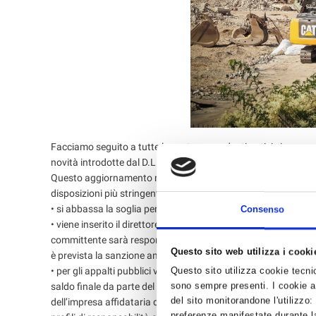
Facciamo seguito a tutte le nostre precedenti notizie in arg
novità introdotte dal D.L. 60/2024 in vigore dal 30 aprile scor
Questo aggiornamento normativo, in vigore dal 30 aprile 2024, m
disposizioni più stringenti sulla congruità della manodopera 
• si abbassa la soglia per la verifica di congruità nei cantieri
Consenso
• viene inserito il direttore dei lavori tra le figure incaricate 
committente sarà responsabile di acquisire l’attestazione di c
Questo sito web utilizza i cooki
è prevista la sanzione amministrativa da 1.000 a 5.000 euro;
• per gli appalti pubblici viene eliminata la soglia dei 150.00
Questo sito utilizza cookie tecnici
sono sempre presenti. I cookie an
saldo finale da parte del responsabile del progetto in assenza d
del sito monitorandone l'utilizzo:
dell’impresa affidataria dei lavori, è considerato dalla stazion
preferenze manifestate durante la