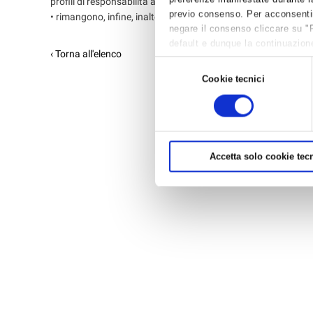
profili di responsabilità amministrativo-contabile;
previo consenso. Per acconsentire 
• rimangono, infine, inalterati i profili di responsabilità ammin
negare il consenso cliccare su "
default e dunque la continuazione
‹ Torna all'elenco
per avere maggiori informazioni,
Selezione
Cookie tecnici
del
consenso
Accetta solo cookie tecn