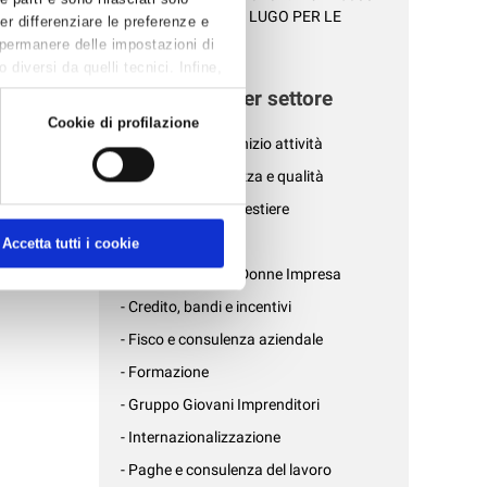
EURO RACCOLTI A LUGO PER LE
Per differenziare le preferenze e
PAZIENT...
 permanere delle impostazioni di
diversi da quelli tecnici. Infine,
News per settore
Cookie di profilazione
- Affari generali e inizio attività
- Ambiente, sicurezza e qualità
- Associazioni di mestiere
- AziendePiù
Accetta tutti i cookie
- Confartigianato Donne Impresa
- Credito, bandi e incentivi
- Fisco e consulenza aziendale
- Formazione
- Gruppo Giovani Imprenditori
- Internazionalizzazione
- Paghe e consulenza del lavoro