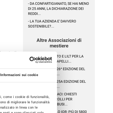
- DA CONFARTIGIANATO, SE HAI MENO
DI 25 ANNI, LA DICHIARAZIONE DEI
REDDI...
- LA TUA AZIENDA E' DAVVERO
SOSTENIBILE?...
Altre Associazioni di
mestiere
 importanti
- CONFARTIGIANATO E LILT PER LA
DONAZIONE DEI CAPELLI...
on
- DISPONIBILE LA 26^ EDIZIONE DEL
TARIFFARIO CASA...
Informazioni sui cookie
- DISPONIBILE LA 25A EDIZIONE DEL
nadempiente
TARIFFARIO CASA...
- LETTERA AI SINDACI: CHIESTI
nto del
ti, come i cookie di funzionalità,
MAGGIORI CONTROLLI PER
ono di migliorare le funzionalità
 da parte
CONTRASTARE L'ABUSI...
onalizzato in linea con le
 restando i
- UNA PIEGA PER LO IOR: PIÙ DI 5800
 parti e sono rilasciati solo