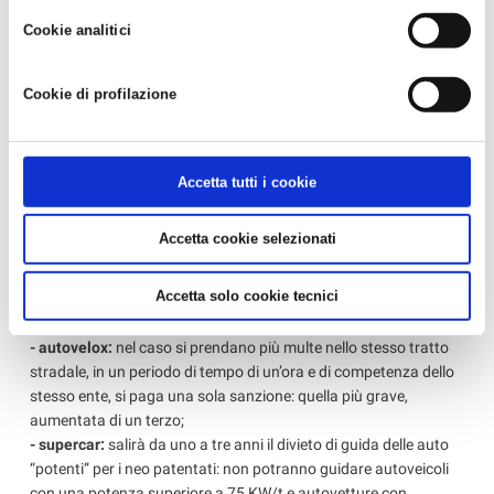
di non oltre 40 Km/h. Se la violazione è compiuta all’interno di
strumenti di tracciamento diversi da quelli tecnici. Infine, per
Cookie analitici
un centro abitato e per almeno due volte nell’arco di un anno, la
avere maggiori informazioni, leggere la
Cookie policy.
sanzione è innalzata (da 220 a 880 Euro) con sospensione della
patente da quindici a trenta giorni;
Cookie di profilazione
- abbandono di animali:
prevista la revoca o sospensione della
patente da sei mesi ad un anno per chi abbandona animali in
strada. Inoltre, si rischiano fino a sette anni di carcere se questo
causa un incidente con morti e feriti.
Accetta tutti i cookie
- le biciclette e monopattini con l’obbligo per gli automobilisti di
mantenere un metro e mezzo di distanza quando sorpassano
Accetta cookie selezionati
una bicicletta. Per i monopattini scatta l’obbligo della targa,
casco, assicurazione. Vietata la circolazione contro mano.
Accetta solo cookie tecnici
Circolazione solo su strade urbane con limite di velocità non
superiore a 50 km/h.
- autovelox:
nel caso si prendano più multe nello stesso tratto
stradale, in un periodo di tempo di un’ora e di competenza dello
stesso ente, si paga una sola sanzione: quella più grave,
aumentata di un terzo;
- supercar:
salirà da uno a tre anni il divieto di guida delle auto
“potenti” per i neo patentati: non potranno guidare autoveicoli
con una potenza superiore a 75 KW/t e autovetture con