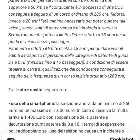
patente D o DE, per servizi di linea con percorrenza non
superiore a 50 km se il conducente è in possesso di una CQC
conseguita a seguito di un corso ordinario di 280 ore. Ridotta,
invece, a 20 anni l’età minima necessaria per poter guidare tali
veicoli, senza limiti di percorrenza e di tipologia di servizio.
Sempre in questa ipotesi il limite d’età è ridotto a 18 anni per la
guida di veicoli senza passeggeri.
Parimenti è ridotto il limite di età a 18 anni per guidare veicoli
adibiti a trasporto di persone, delle categorie di patente di guida
D1 e D1E (minibus fino a 16 passeggeri), a condizione di essere
titolare di carta di qualificazione del conducente conseguita a
seguito della frequenza di un corso iniziale ordinario (280 ore).
Tra le
altre novità
segnaliamo:
- uso dello smartphone:
la sanzione andrà da un minimo di 250
Euro ad un massimo di 1.000 Euro. In caso di recidiva la multa
arriva a 1.400 Euro con sospensione della patente e
decurtazione punti patente da 8 a 10. I tempi di sospensione,
poi, raddoppiano se l’uso del telefonino causa un incidente o
manda fuori strada un altro veicolo;