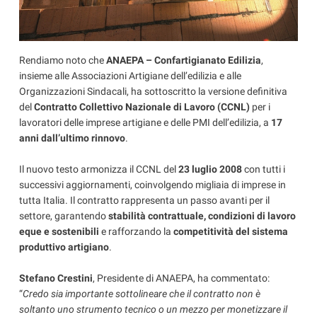
Rendiamo noto che
ANAEPA – Confartigianato Edilizia
,
insieme alle Associazioni Artigiane dell’edilizia e alle
Organizzazioni Sindacali, ha sottoscritto la versione definitiva
del
Contratto Collettivo Nazionale di Lavoro (CCNL)
per i
lavoratori delle imprese artigiane e delle PMI dell’edilizia, a
17
anni dall’ultimo rinnovo
.
Il nuovo testo armonizza il CCNL del
23 luglio 2008
con tutti i
successivi aggiornamenti, coinvolgendo migliaia di imprese in
tutta Italia. Il contratto rappresenta un passo avanti per il
settore, garantendo
stabilità contrattuale, condizioni di lavoro
eque e sostenibili
e rafforzando la
competitività del sistema
produttivo artigiano
.
Stefano Crestini
, Presidente di ANAEPA, ha commentato:
“
Credo sia importante sottolineare che il contratto non è
soltanto uno strumento tecnico o un mezzo per monetizzare il