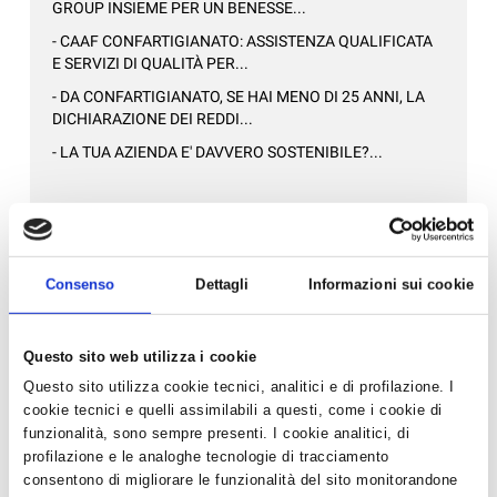
GROUP INSIEME PER UN BENESSE...
- CAAF CONFARTIGIANATO: ASSISTENZA QUALIFICATA
E SERVIZI DI QUALITÀ PER...
- DA CONFARTIGIANATO, SE HAI MENO DI 25 ANNI, LA
DICHIARAZIONE DEI REDDI...
- LA TUA AZIENDA E' DAVVERO SOSTENIBILE?...
Altre Associazioni di mestiere
- CONFARTIGIANATO E LILT PER LA DONAZIONE DEI
CAPELLI...
Consenso
Dettagli
Informazioni sui cookie
- DISPONIBILE LA 26^ EDIZIONE DEL TARIFFARIO
CASA...
Questo sito web utilizza i cookie
- DISPONIBILE LA 25A EDIZIONE DEL TARIFFARIO
Questo sito utilizza cookie tecnici, analitici e di profilazione. I
CASA...
cookie tecnici e quelli assimilabili a questi, come i cookie di
- LETTERA AI SINDACI: CHIESTI MAGGIORI CONTROLLI
funzionalità, sono sempre presenti. I cookie analitici, di
PER CONTRASTARE L'ABUSI...
profilazione e le analoghe tecnologie di tracciamento
consentono di migliorare le funzionalità del sito monitorandone
- UNA PIEGA PER LO IOR: PIÙ DI 5800 EURO RACCOLTI A