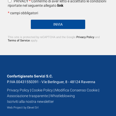
*
PRIVACY
Confermo di aver letto e accettato le condizioni
riportate nel seguente allegato
link
*
campi obbligatori
This site is protected by reCAPTCHA and the Google
Privacy Policy
and
Terms of Service
apply.
Confartigianato Servizi S.C.
P.IVA 00431550391 - V.le Berlinguer, 8 - 48124 Ravenna
Privacy Policy
|
Cookie Policy
|
Modifica Consenso Cookie
|
Associazione trasparente
|
Whistleblowing
Iscriviti alla nostra newsletter
Web Project by Elevel Srl