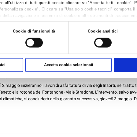
za sindacale, contenente il divieto di vendita per asporto di bevande cont
all'utilizzo di tutti questi cookie cliccare su "Accetta tutti i cookie". 
di vetro e in bottiglie o confezioni di vetro alle attività di commercio, artigia
Personalizza cookie". Cliccare su "Usa solo cookie tecnici" comporta il
 della navigazione in assenza di cookie o altri strumenti di tracciamento 
 leggere la
Cookie policy.
Cookie di funzionalità
Cookie analitici
, LAVORI DI ASFALTATURA DI VIA DEGLI INSORTI DAL
/2018
ici
Accetta cookie selezionati
fficio sindacale
19 apr 2018
 2 maggio inizieranno i lavori di asfaltatura di via degli Insorti, nel tratto t
Veneto e la rotonda del Fontanone - viale Stradone. L'intervento, salvo avv
i climatiche, si concluderà nella giornata successiva, giovedì 3 maggio. D