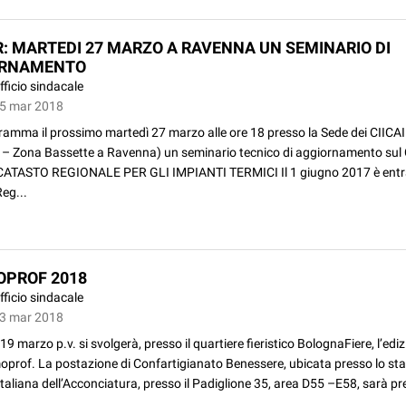
R: MARTEDI 27 MARZO A RAVENNA UN SEMINARIO DI
ORNAMENTO
fficio sindacale
15 mar 2018
ramma il prossimo martedì 27 marzo alle ore 18 presso la Sede dei CIICAI
 1– Zona Bassette a Ravenna) un seminario tecnico di aggiornamento sul
TASTO REGIONALE PER GLI IMPIANTI TERMICI Il 1 giugno 2017 è entra
Reg...
PROF 2018
fficio sindacale
3 mar 2018
 19 marzo p.v. si svolgerà, presso il quartiere fieristico BolognaFiere, l’ed
oprof. La postazione di Confartigianato Benessere, ubicata presso lo sta
aliana dell’Acconciatura, presso il Padiglione 35, area D55 –E58, sarà pre