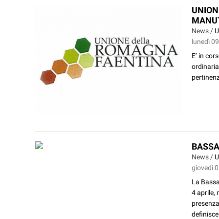
UNION
MANUT
News /
U
lunedì 0
E’ in cor
ordinaria
pertinenz
BASSA
News /
U
giovedì 
La Bassa
4 aprile,
presenza
definisce