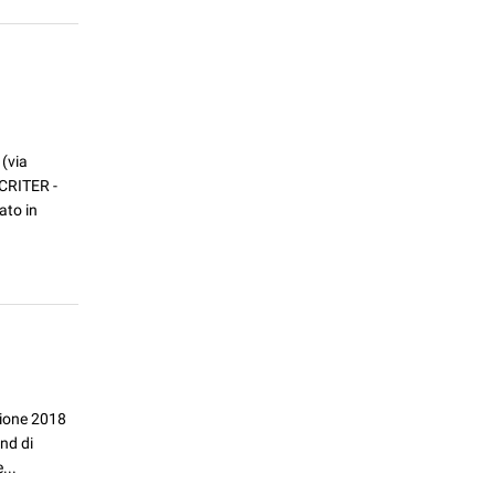
 (via
 CRITER -
to in
izione 2018
nd di
...