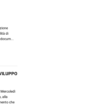
nzione
ità di
a docum...
SVILUPPO
 Mercoledì
, alla
umento che