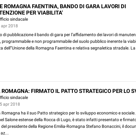
E ROMAGNA FAENTINA, BANDO DI GARA LAVORI DI
ENZIONE PER VIABILITA'
fficio sindacale
9 apr 2018
so di pubblicazione il bando di gara per l’affidamento dei lavori di manute
, programmabile e non programmabile del suolo pubblico inerente la viabil
a dell’’Unione della Romagna Faentina e relativa segnaletica stradale. L
 ROMAGNA: FIRMATO IL PATTO STRATEGICO PER LO 
fficio sindacale
05 apr 2018
 Romagna ha il suo Patto strategico per lo sviluppo economico e sociale.
 nel Salone estense della Rocca di Lugo, è stato infatti presentato e firmato
 del presidente della Regione Emilia-Romagna Stefano Bonaccini, il doc
 az...