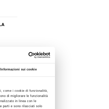
LA
lmeno 3kg di
tero
bientale, la
Informazioni sui cookie
ti, come i cookie di funzionalità,
ono di migliorare le funzionalità
onalizzato in linea con le
, ha firmato
 parti e sono rilasciati solo