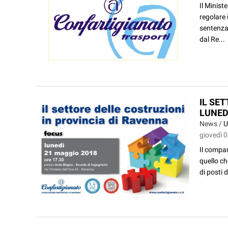
Il Minist
regolare 
sentenza
dal Re...
IL SE
LUNED
News /
U
giovedì 
Il compar
quello ch
di posti 