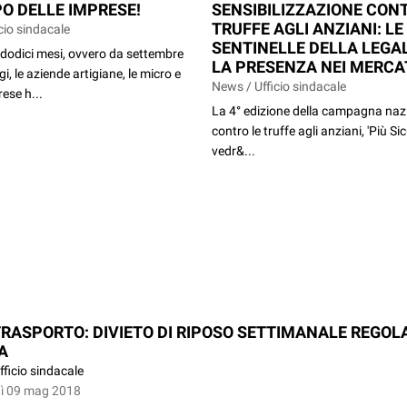
O DELLE IMPRESE!
SENSIBILIZZAZIONE CON
TRUFFE AGLI ANZIANI: LE
cio sindacale
SENTINELLE DELLA LEGAL
i dodici mesi, ovvero da settembre
LA PRESENZA NEI MERCA
, le aziende artigiane, le micro e
News / Ufficio sindacale
ese h...
La 4° edizione della campagna naz
contro le truffe agli anziani, 'Più Si
vedr&...
RASPORTO: DIVIETO DI RIPOSO SETTIMANALE REGOLA
A
fficio sindacale
ì 09 mag 2018