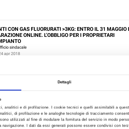
NTI CON GAS FLUORURATI >3KG: ENTRO IL 31 MAGGIO 
RAZIONE ONLINE. L’OBBLIGO PER I PROPRIETARI
IMPIANTO
fficio sindacale
24 apr 2018
a che entro il prossimo 31 maggio, le imprese con impianti che abbiano a
urati (f-gas) installati in edifici pubblici e privati dovranno inviare al Minis
ente, per il tramite dell’Istituto Superiore per la Ricerca e la Protezione Am
Dettagli
e
A VALSENIO, DIVIETO VENDITA VETRO DA ASPORTO
, analitici e di profilazione. I cookie tecnici e quelli assimilabili a ques
fficio sindacale
alitici, di profilazione e le analoghe tecnologie di tracciamento consent
19 apr 2018
 sono utilizzati al fine di modulare la fornitura del servizio in modo pers
o del Comune di Casola Valsenio, per l'occasione della Festa di Primavera
 navigazione. I dati da essi generati possono essere condivisi con terze