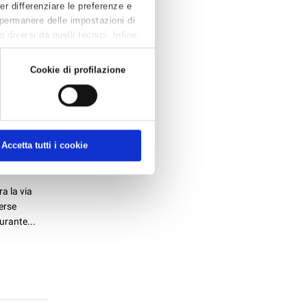
enute in
Per differenziare le preferenze e
nali e di
 permanere delle impostazioni di
diversi da quelli tecnici. Infine,
Cookie di profilazione
Accetta tutti i cookie
ra la via
erse
urante...