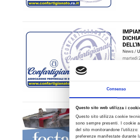
IMPIA
DICHIA
DELL’
News /
U
martedì 
Si ricord
gas fluor
dell’Ambi
...
Consenso
Questo sito web utilizza i cooki
CASOL
Questo sito utilizza cookie tecnici
News /
U
sono sempre presenti. I cookie an
giovedì 
del sito monitorandone l'utilizzo:
Il Sindac
preferenze manifestate durante la