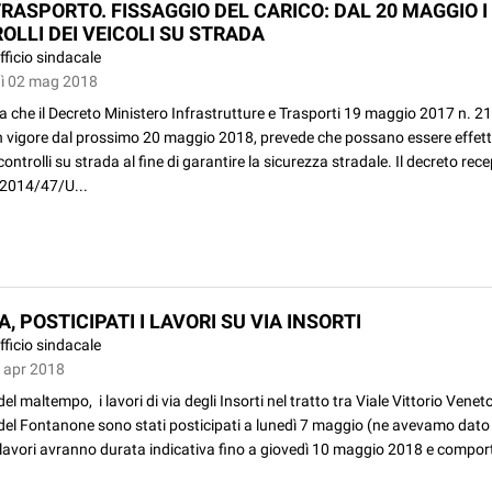
RASPORTO. FISSAGGIO DEL CARICO: DAL 20 MAGGIO I
OLLI DEI VEICOLI SU STRADA
fficio sindacale
ì 02 mag 2018
a che il Decreto Ministero Infrastrutture e Trasporti 19 maggio 2017 n. 21
in vigore dal prossimo 20 maggio 2018, prevede che possano essere effett
 controlli su strada al fine di garantire la sicurezza stradale. Il decreto rece
 2014/47/U...
, POSTICIPATI I LAVORI SU VIA INSORTI
fficio sindacale
0 apr 2018
el maltempo, i lavori di via degli Insorti nel tratto tra Viale Vittorio Veneto
del Fontanone sono stati posticipati a lunedì 7 maggio (ne avevamo dato 
i lavori avranno durata indicativa fino a giovedì 10 maggio 2018 e compo