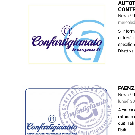
AUTOT
CONTR
News /
U
mercoled
Si inform
entrerà 
specifici
Direttiva
FAENZA
News /
U
lunedì 3
A causa d
rotonda 
qui). Tal
l'istit...