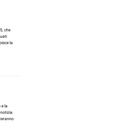
5, che
uati
pisce la
 e la
notizia
rteranno