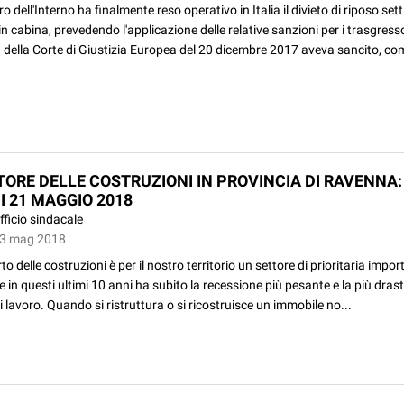
ero dell'Interno ha finalmente reso operativo in Italia il divieto di riposo se
in cabina, prevedendo l'applicazione delle relative sanzioni per i trasgresso
 della Corte di Giustizia Europea del 20 dicembre 2017 aveva sancito, co
TTORE DELLE COSTRUZIONI IN PROVINCIA DI RAVENNA
I 21 MAGGIO 2018
fficio sindacale
03 mag 2018
to delle costruzioni è per il nostro territorio un settore di prioritaria impo
e in questi ultimi 10 anni ha subito la recessione più pesante e la più dras
di lavoro. Quando si ristruttura o si ricostruisce un immobile no...