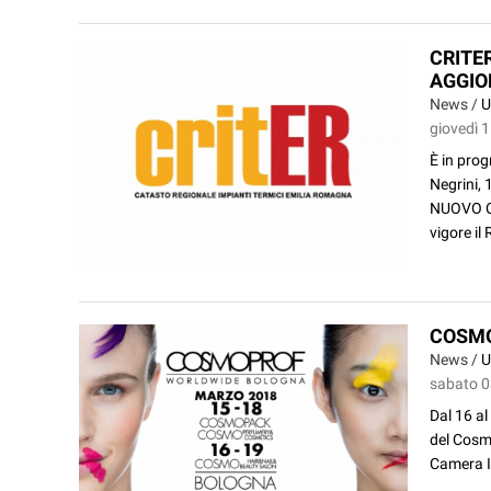
CRITE
AGGI
News /
U
giovedì 
È in prog
Negrini,
NUOVO CA
vigore il 
COSMO
News /
U
sabato 0
Dal 16 al
del Cosm
Camera It