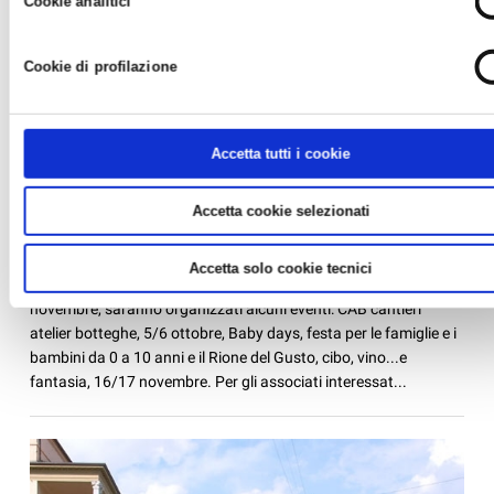
Cookie analitici
Cookie di profilazione
Accetta tutti i cookie
FIERA DI FAENZA, EVENTI OTTOBRE E
NOVEMBRE 2013.
Accetta cookie selezionati
News /
Ufficio sindacale
venerdì 09 ago 2013
Accetta solo cookie tecnici
Presso la Fiera di Faenza, nei prossimi mesi di ottobre e
novembre, saranno organizzati alcuni eventi: CAB cantieri
atelier botteghe, 5/6 ottobre, Baby days, festa per le famiglie e i
bambini da 0 a 10 anni e il Rione del Gusto, cibo, vino...e
fantasia, 16/17 novembre. Per gli associati interessat...