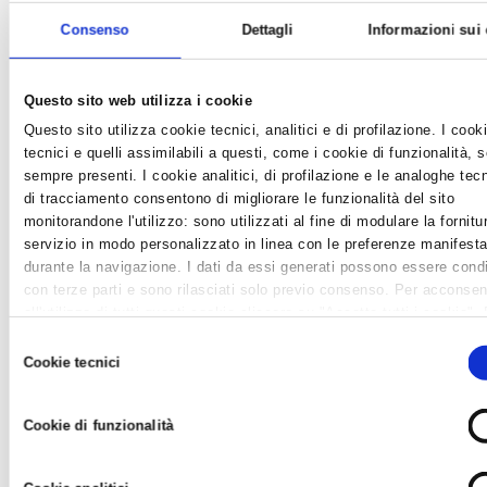
Consenso
Dettagli
Informazioni sui
FAENZA, “TUTTI PAZZI IN CITTA”, LE GRANDI
TRATTORIE ITALIANE IN PIAZZA
News /
Ufficio sindacale
Questo sito web utilizza i cookie
domenica 18 ago 2013
Questo sito utilizza cookie tecnici, analitici e di profilazione. I cook
tecnici e quelli assimilabili a questi, come i cookie di funzionalità, 
Il 6/7/8 settembre, il nuovo evento ad ingresso gratuito "Tutti
sempre presenti. I cookie analitici, di profilazione e le analoghe tec
pazzi per Enologica. Le grandi trattorie italiane in piazza"
di tracciamento consentono di migliorare le funzionalità del sito
animerà il centro storico di Faenza, con l’obiettivo di
monitorandone l'utilizzo: sono utilizzati al fine di modulare la fornitu
promuovere la grande cucina popolare italiana come
servizio in modo personalizzato in linea con le preferenze manifesta
architettura fondamentale della nostra identi...
durante la navigazione. I dati da essi generati possono essere condi
con terze parti e sono rilasciati solo previo consenso. Per acconsen
all'utilizzo di tutti questi cookie cliccare su "Accetta tutti i cookie".
differenziare le preferenze e negare il consenso cliccare su "Person
Selezione
cookie". Cliccare su "Usa solo cookie tecnici" comporta il permaner
Cookie tecnici
del
impostazioni di default e dunque la continuazione della navigazione 
consenso
assenza di cookie o altri strumenti di tracciamento diversi da
Cookie di funzionalità
quelli tecnici. Infine, per avere maggiori informazioni, leggere la
Coo
policy.