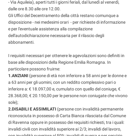
- Via Aquileia), aperti tutti i giorni feriali, dal lunedì al venerdì,
dalle ore 8.30 alle ore 12.00.
Gli Uffici del Decentramento della città restano comunque a
disposizione - nei medesimi orari - per richieste di informazione
e per l'eventuale assistenza alla compilazione
dell'autodichiarazione necessaria per il rilascio degli
abbonamenti.
I requisiti necessari per ottenere le agevolazioni sono definiti in
base alle disposizioni della Regione Emilia Romagna. In
particolare possono fruirne:
1.ANZIANI
(persone di età non inferiore a 58 anni per le donne e
a 63 anni per gli uomini, con un reddito complessivo pari o
inferiore a: € 18.097,00 e, cumulato con quello del coniuge, €
28.368,00; € 20.150,00 per le persone non coniugate che vivono
sole);
2.DISABILI E ASSIMILATI
(persone con invalidità permanente
riconosciuta in possesso di Carta Bianca rilasciata dal Comune
di Ravenna oppure in possesso dei requisiti richiesti, tra i quali:
invalidi civili con invalidità superiore ai 2/3; invalidi del lavoro,
con invalidità superiore al 50%; invalidi di guerra e per servizio,