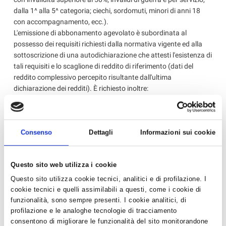
dalla 1^ alla 5^ categoria; ciechi, sordomuti, minori di anni 18
con accompagnamento, ecc.).
L'emissione di abbonamento agevolato è subordinata al
possesso dei requisiti richiesti dalla normativa vigente ed alla
sottoscrizione di una autodichiarazione che attesti l'esistenza di
tali requisiti e lo scaglione di reddito di riferimento (dati del
reddito complessivo percepito risultante dall'ultima
dichiarazione dei redditi). È richiesto inoltre:
• l'abbonamento scaduto o in scadenza;
• in caso di rinnovo, esibizione della tessera di riconoscimento
elettronica MiMuovo o PostePay&Go (oppure della tessera di
Consenso
Dettagli
Informazioni sui cookie
riconoscimento cartacea + n. 1 fototessera); in caso di primo
abbonamento, n. 2 fototessera;
• Carta Bianca o certificato di invalidità (solo per invalidi).
Questo sito web utilizza i cookie
L'abbonamento agevolato vale per 12 mesi; per viaggiare in
Questo sito utilizza cookie tecnici, analitici e di profilazione. I
regola, l'abbonamento cartaceo deve essere sempre
cookie tecnici e quelli assimilabili a questi, come i cookie di
accompagnato dalla tessera personale di riconoscimento.
funzionalità, sono sempre presenti. I cookie analitici, di
Per chi effettua l'acquisto presso il Punto Bus (rinnovo o prima
profilazione e le analoghe tecnologie di tracciamento
consentono di migliorare le funzionalità del sito monitorandone
emissione), l'abbonamento verrà direttamente "caricato" sulla