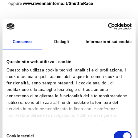
oppure
www.ravennaintorno.it/ShuttleRace
‹ Torna all'elenco
Consenso
Dettagli
Informazioni sui cookie
News in Primo Piano
Questo sito web utilizza i cookie
- AZIENDEPIÙ 3/2026 (FASCICOLO NR. 128) -
GIUGNO/LUGLIO/AGOSTO 2026 IN ...
Questo sito utilizza cookie tecnici, analitici e di profilazione. I
cookie tecnici e quelli assimilabili a questi, come i cookie di
- CONFARTIGIANATO IMPRESE RAVENNA E WELFARE
funzionalità, sono sempre presenti. I cookie analitici, di
GROUP INSIEME PER UN BENESSE...
profilazione e le analoghe tecnologie di tracciamento
- CAAF CONFARTIGIANATO: ASSISTENZA QUALIFICATA
consentono di migliorare le funzionalità del sito monitorandone
E SERVIZI DI QUALITÀ PER...
l'utilizzo: sono utilizzati al fine di modulare la fornitura del
servizio in modo personalizzato in linea con le preferenze
- DA CONFARTIGIANATO, SE HAI MENO DI 25 ANNI, LA
manifestate durante la navigazione. I dati da essi generati
DICHIARAZIONE DEI REDDI...
possono essere condivisi con terze parti e sono rilasciati solo
- LA TUA AZIENDA E' DAVVERO SOSTENIBILE?...
previo consenso. Per acconsentire all'utilizzo di tutti questi
Selezione
cookie cliccare su "Accetta tutti i cookie". Per differenziare le
Cookie tecnici
del