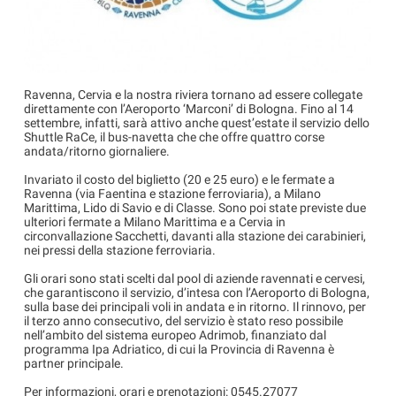
Ravenna, Cervia e la nostra riviera tornano ad essere collegate
direttamente con l’Aeroporto ‘Marconi’ di Bologna. Fino al 14
settembre, infatti, sarà attivo anche quest’estate il servizio dello
Shuttle RaCe, il bus-navetta che che offre quattro corse
andata/ritorno giornaliere.
Invariato il costo del biglietto (20 e 25 euro) e le fermate a
Ravenna (via Faentina e stazione ferroviaria), a Milano
Marittima, Lido di Savio e di Classe. Sono poi state previste due
ulteriori fermate a Milano Marittima e a Cervia in
circonvallazione Sacchetti, davanti alla stazione dei carabinieri,
nei pressi della stazione ferroviaria.
Gli orari sono stati scelti dal pool di aziende ravennati e cervesi,
che garantiscono il servizio, d’intesa con l’Aeroporto di Bologna,
sulla base dei principali voli in andata e in ritorno. Il rinnovo, per
il terzo anno consecutivo, del servizio è stato reso possibile
nell’ambito del sistema europeo Adrimob, finanziato dal
programma Ipa Adriatico, di cui la Provincia di Ravenna è
partner principale.
Per informazioni, orari e prenotazioni: 0545.27077