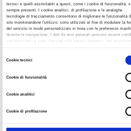
tecnici e quelli assimilabili a questi, come i cookie di funzionalità, 
sempre presenti. I cookie analitici, di profilazione e le analoghe
‹ Torna all'elenco
tecnologie di tracciamento consentono di migliorare le funzionalità d
sito monitorandone l'utilizzo: sono utilizzati al fine di modulare la fo
del servizio in modo personalizzato in linea con le preferenze manif
durante la navigazione. I dati da essi generati possono essere condi
News in Primo Piano
con terze parti e sono rilasciati solo previo consenso. Per acconsen
all'utilizzo di tutti questi cookie cliccare su "Accetta tutti i cookie".
- AZIENDEPIÙ 3/2026 (FASCICOLO NR. 128) -
differenziare le preferenze e negare il consenso cliccare su "Person
GIUGNO/LUGLIO/AGOSTO 2026 IN ...
Selezione
cookie". Cliccare su "Usa solo cookie tecnici" comporta il permaner
Cookie tecnici
del
- CONFARTIGIANATO IMPRESE RAVENNA E WELFARE
delle impostazioni di default e dunque la continuazione della naviga
GROUP INSIEME PER UN BENESSE...
consenso
in assenza di cookie o altri strumenti di tracciamento diversi da
- CAAF CONFARTIGIANATO: ASSISTENZA QUALIFICATA
Cookie di funzionalità
quelli tecnici. Infine, per avere maggiori informazioni, leggere la
Coo
E SERVIZI DI QUALITÀ PER...
policy.
- DA CONFARTIGIANATO, SE HAI MENO DI 25 ANNI, LA
Cookie analitici
DICHIARAZIONE DEI REDDI...
- LA TUA AZIENDA E' DAVVERO SOSTENIBILE?...
Cookie di profilazione
Altre Varie