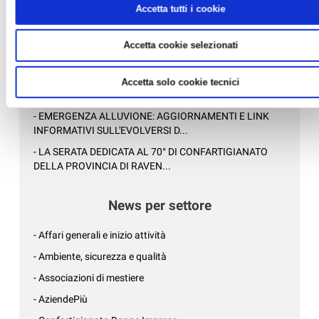
Accetta tutti i cookie
- AZIENDEPIÙ 3/2026 (FASCICOLO NR. 128) -
GIUGNO/LUGLIO/AGOSTO 2026 IN ...
- IL 5X1000 AD ANCOS: IMPEGNO E INNOVAZIONE
Accetta cookie selezionati
SOCIALE...
- LE NOTIZIE DI CONFARTIGIANATO DELLA PROVINCIA
Accetta solo cookie tecnici
DI RAVENNA ANCHE SU WHAT...
- EMERGENZA ALLUVIONE: AGGIORNAMENTI E LINK
INFORMATIVI SULL'EVOLVERSI D...
- LA SERATA DEDICATA AL 70° DI CONFARTIGIANATO
DELLA PROVINCIA DI RAVEN...
News per settore
- Affari generali e inizio attività
- Ambiente, sicurezza e qualità
- Associazioni di mestiere
- AziendePiù