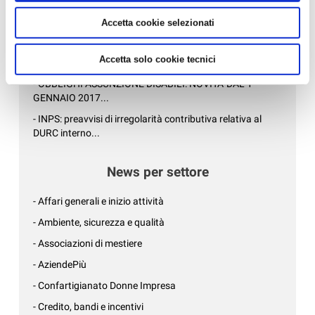
- DECRETO TRASPARENZA: NUOVI OBBLIGHI PER I
Accetta cookie selezionati
DATORI DI LAVORO...
- SOLO TELEMATICA LA COMUNICAZIONE PREVENTIVA
Accetta solo cookie tecnici
PER IL LAVORO AUTONOMO OCC...
- OBBLIGHI ASSUNZIONE DISABILI: NOVITA' DAL 1°
GENNAIO 2017...
- INPS: preavvisi di irregolarità contributiva relativa al
DURC interno...
News per settore
- Affari generali e inizio attività
- Ambiente, sicurezza e qualità
- Associazioni di mestiere
- AziendePiù
- Confartigianato Donne Impresa
- Credito, bandi e incentivi