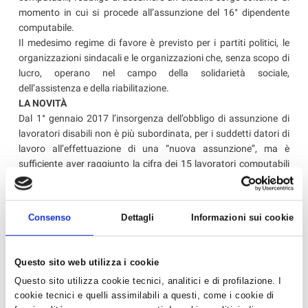
momento in cui si procede all’assunzione del 16° dipendente
computabile.
Il medesimo regime di favore è previsto per i partiti politici, le
organizzazioni sindacali e le organizzazioni che, senza scopo di
lucro, operano nel campo della solidarietà sociale,
dell’assistenza e della riabilitazione.
LA NOVITÀ
Dal 1° gennaio 2017 l’insorgenza dell’obbligo di assunzione di
lavoratori disabili non è più subordinata, per i suddetti datori di
lavoro all’effettuazione di una “nuova assunzione”, ma è
sufficiente aver raggiunto la cifra dei 15 lavoratori computabili
(attenzione, in caso di part time, tenuto conto degli
arrotondamenti, questa quota si raggiunge a 14,51 lavoratori)
Ne consegue che l’obbligo di assunzione di lavoratori disabili
Consenso
Dettagli
Informazioni sui cookie
sorgerà contestualmente al raggiungimento di tale limite.
Gli Uffici Paghe di Confartigianato sono a disposizione degli
Questo sito web utilizza i cookie
Associati
per ogni informazione.
Questo sito utilizza cookie tecnici, analitici e di profilazione. I
cookie tecnici e quelli assimilabili a questi, come i cookie di
‹ Torna all'elenco